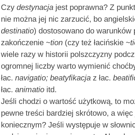
Czy
destynacja
jest poprawna? Z punkt
nie można jej nic zarzucić, bo angielsk
destinatio
) dostosowano do warunków p
zakończenie
~tion
(czy też łacińskie
~t
wiele razy w historii polszczyzny podc
ogromnej liczby warto wymienić choćby 
łac.
navigatio; beatyfikacja
z łac.
beatif
łac.
animatio
itd.
Jeśli chodzi o wartość użytkową, to 
pewne treści bardziej skrótowo, a wię
koniecznym? Jeśli występuje w słownic