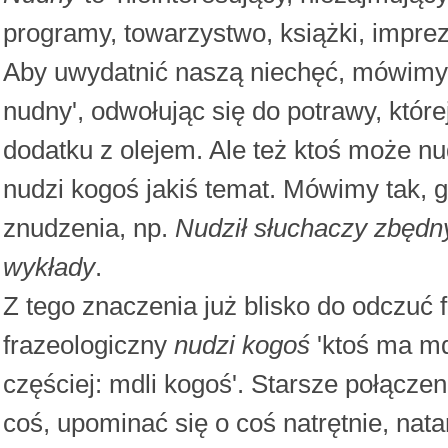
programy, towarzystwo, książki, imprez
Aby uwydatnić naszą niechęć, mówim
nudny', odwołując się do potrawy, któr
dodatku z olejem. Ale też ktoś może nu
nudzi kogoś jakiś temat. Mówimy tak, 
znudzenia, np.
Nudził słuchaczy zbędn
wykłady
.
Z tego znaczenia już blisko do odczuć 
frazeologiczny
nudzi kogoś
'ktoś ma md
częściej: mdli kogoś'. Starsze połączen
coś, upominać się o coś natrętnie, nat