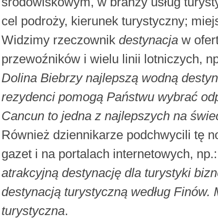
środowiskowym, w branży usług turyst
cel podroży, kierunek turystyczny; mi
Widzimy rzeczownik
destynacja
w ofert
przewoźników i wielu linii lotniczych, n
Dolina Biebrzy najlepszą wodną destyna
rezydenci pomogą Państwu wybrać odp
Cancun to jedna z najlepszych na świec
Również dziennikarze podchwycili tę n
gazet i na portalach internetowych, np.
atrakcyjną destynację dla turystyki bi
destynacją turystyczną według Finów.
turystyczna
.