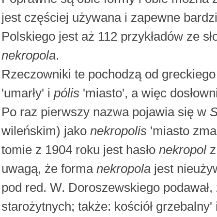
jest częściej używana i zapewne bard
Polskiego jest aż 112 przykładów ze 
nekropola
.
Rzeczowniki te pochodzą od greckieg
'umarły' i
pólis
'miasto', a więc dosłowni
Po raz pierwszy nazwa pojawia się w
S
wileńskim) jako
nekropolis
'miasto zma
tomie z 1904 roku jest hasło
nekropol
z
uwagą, że forma
nekropola
jest nieuż
pod red. W. Doroszewskiego podawał,
starożytnych; także: kościół grzebalny'