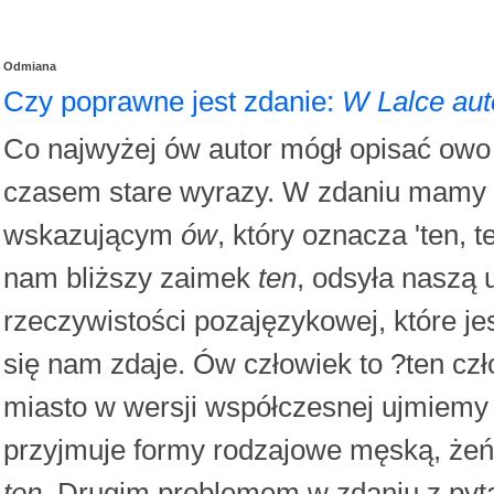
Odmiana
Czy poprawne jest zdanie:
W Lalce aut
Co najwyżej ów autor mógł opisać owo
czasem stare wyrazy. W zdaniu mamy 
wskazującym
ów
, który oznacza 'ten, t
nam bliższy zaimek
ten
, odsyła naszą 
rzeczywistości pozajęzykowej, które je
się nam zdaje. Ów człowiek to ?ten czł
miasto w wersji współczesnej ujmiemy 
przyjmuje formy rodzajowe męską, żeń
ten
. Drugim problemem w zdaniu z pyta