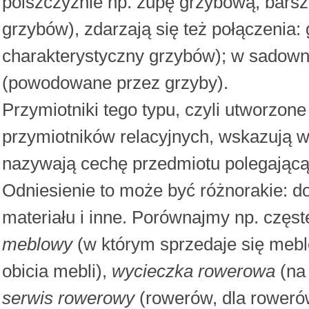
polszczyźnie np. zupę grzybową, barsz
grzybów), zdarzają się też połączenia
charakterystyczny grzybów); w sadown
(powodowane przez grzyby).
Przymiotniki tego typu, czyli utworzon
przymiotników relacyjnych, wskazują wi
nazywają cechę przedmiotu polegającą 
Odniesienie to może być różnorakie: d
materiału i inne. Porównajmy np. częs
meblowy
(w którym sprzedaje się mebl
obicia mebli),
wycieczka rowerowa
(na 
serwis rowerowy
(rowerów, dla roweró