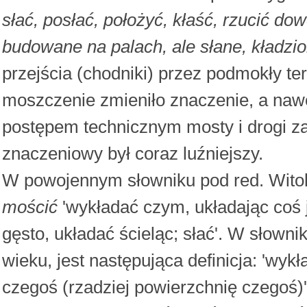
słać, posłać, położyć, kłaść, rzucić do
budowane na palach, ale słane, kładzi
przejścia (chodniki) przez podmokły te
moszczenie zmieniło znaczenie, a naw
postępem technicznym mosty i drogi z
znaczeniowy był coraz luźniejszy.
W powojennym słowniku pod red. Witol
mościć
'wykładać czym, układając coś 
gęsto, układać ścieląc; słać'. W słowni
wieku, jest następująca definicja: 'wy
czegoś (rzadziej powierzchnię czegoś)'