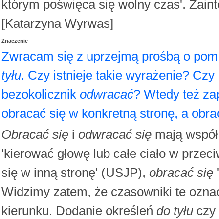
którym poświęca się wolny czas'. Zaint
[Katarzyna Wyrwas]
Znaczenie
Zwracam się z uprzejmą prośbą o pom
tyłu
. Czy istnieje takie wyrażenie? Czy
bezokolicznik
odwracać
? Wtedy też z
obracać się w konkretną stronę, a obrac
Obracać się
i
odwracać się
mają współc
'kierować głowę lub całe ciało w przec
się w inną stronę' (USJP),
obracać się
'
Widzimy zatem, że czasowniki te oznac
kierunku. Dodanie określeń
do tyłu
czy