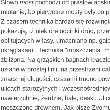
Słowo
most
pochodzi od prasłowiański
miotanie, bo pierwotne mosty były po 
Z czasem technika bardzo się rozwinęł
pokazują, iż niektóre odcinki dróg, pr
obfitujących w lasy, umacniano np. gał
okrąglakami. Technika "moszczenia" mo
zbliżona. Na grząskich bagnach kładzio
usłane w prostej linii, na przestrzeni c
znacznej długości, czasami trudno powi
ulicach starożytnych i wczesnośredni
nawierzchnie, żerdzie, bale, deski. Ul
moszczone drewnem. Jak pisze Zygmu