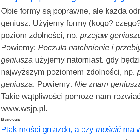
Obie formy są poprawne, ale każda odn
geniusz. Użyjemy formy (kogo? czego
poziom zdolności, np.
przejaw geniusz
Powiemy:
Poczuła natchnienie i przeb
geniusza
użyjemy natomiast, gdy będz
najwyższym poziomem zdolności, np.
geniusza
. Powiemy:
Nie znam geniusza
Takie wątpliwości pomoże nam rozwia
www.wsjp.pl.
Etymologia
Ptak mości gniazdo, a czy
mościć
ma w