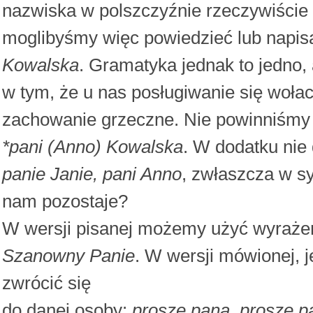
nazwiska w polszczyźnie rzeczywiście
moglibyśmy więc powiedzieć lub napis
Kowalska
. Gramatyka jednak to jedno, 
w tym, że u nas posługiwanie się woła
zachowanie grzeczne. Nie powinniśmy 
*pani (Anno) Kowalska
. W dodatku nie
panie Janie, pani Anno
, zwłaszcza w sy
nam pozostaje?
W wersji pisanej możemy użyć wyraże
Szanowny Panie
. W wersji mówionej, 
zwrócić się
do danej osoby:
proszę pana, proszę p