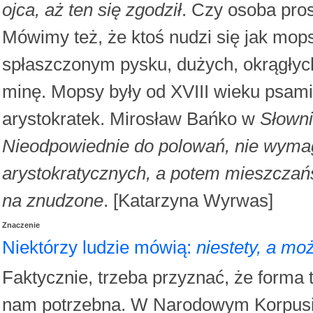
ojca, aż ten się zgodził
. Czy osoba pro
Mówimy też, że ktoś nudzi się jak mops
spłaszczonym pysku, dużych, okrągły
minę. Mopsy były od XVIII wieku psa
arystokratek. Mirosław Bańko w
Słown
Nieodpowiednie do polowań, nie wymaga
arystokratycznych, a potem mieszczańs
na znudzone
. [Katarzyna Wyrwas]
Znaczenie
Niektórzy ludzie mówią:
niestety, a mo
Faktycznie, trzeba przyznać, że forma 
nam potrzebna. W Narodowym Korpusi