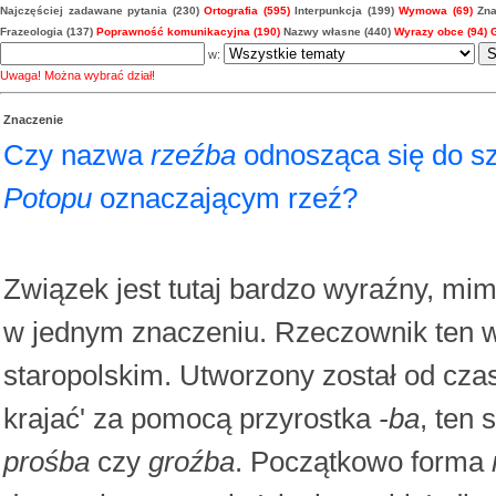
Najczęściej zadawane pytania (230)
Ortografia (595)
Interpunkcja (199)
Wymowa (69)
Zna
Frazeologia (137)
Poprawność komunikacyjna (190)
Nazwy własne (440)
Wyrazy obce (94)
w:
Uwaga! Można wybrać dział!
Znaczenie
Czy nazwa
rzeźba
odnosząca się do s
Potopu
oznaczającym rzeź?
Związek jest tutaj bardzo wyraźny, mi
w jednym znaczeniu. Rzeczownik ten w
staropolskim. Utworzony został od cz
krajać' za pomocą przyrostka
-ba
, ten
prośba
czy
groźba
. Początkowo forma