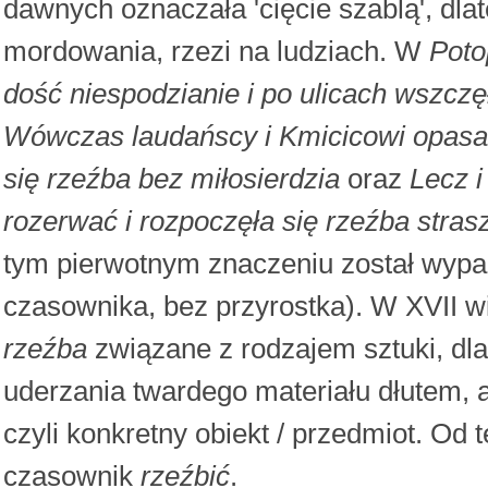
dawnych oznaczała 'cięcie szablą', dl
mordowania, rzezi na ludziach. W
Poto
dość niespodzianie i po ulicach wszczę
Wówczas laudańscy i Kmicicowi opasali
się rzeźba bez miłosierdzia
oraz
Lecz i
rozerwać i rozpoczęła się rzeźba stras
tym pierwotnym znaczeniu został wypa
czasownika, bez przyrostka). W XVII w
rzeźba
związane z rodzajem sztuki, dla
uderzania twardego materiału dłutem, a
czyli konkretny obiekt / przedmiot. Od
czasownik
rzeźbić
.