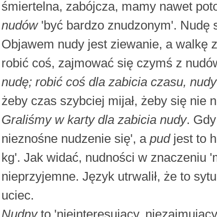
śmiertelna, zabójcza, mamy nawet pot
nudów
'być bardzo znudzonym'. Nudę s
Objawem nudy jest ziewanie, a walkę 
robić coś, zajmować się czymś z nudó
nudę; robić coś dla zabicia czasu, nudy
żeby czas szybciej mijał, żeby się nie n
Graliśmy w karty dla zabicia nudy
. Gd
nieznośne nudzenie się', a
pud
jest to 
kg'. Jak widać, nudności w znaczeniu 'm
nieprzyjemne. Język utrwalił, że to syt
uciec.
Nudny
to 'nieinteresujący, niezajmując