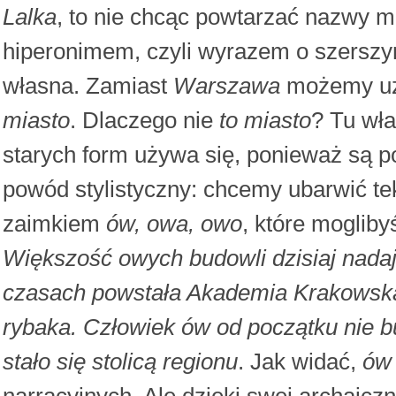
Lalka
, to nie chcąc powtarzać nazwy 
hiperonimem, czyli wyrazem o szersz
własna. Zamiast
Warszawa
możemy uż
miasto
. Dlaczego nie
to miasto
? Tu wła
starych form używa się, ponieważ są po
powód stylistyczny: chcemy ubarwić tek
zaimkiem
ów, owa, owo
, które moglib
Większość owych budowli dzisiaj nadaje
czasach powstała Akademia Krakowsk
rybaka. Człowiek ów od początku nie b
stało się stolicą regionu
. Jak widać,
ów
narracyjnych. Ale dzięki swej archaiczn