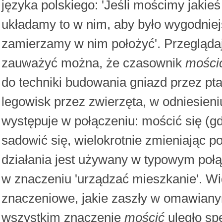
języka polskiego: 'Jeśli mościmy jakie
układamy to w nim, aby było wygodniej
zamierzamy w nim położyć'. Przeglądaj
zauważyć można, że czasownik
mości
do techniki budowania gniazd przez pta
legowisk przez zwierzęta, w odniesien
występuje w połączeniu: mościć się (gd
sadowić się, wielokrotnie zmieniając po
działania jest używany w typowym poł
w znaczeniu 'urządzać mieszkanie'. W
znaczeniowe, jakie zaszły w omawian
wszystkim znaczenie
mościć
uległo spe