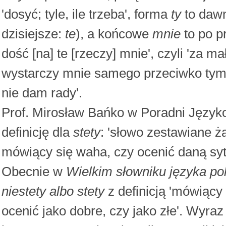
'dosyć; tyle, ile trzeba', forma
ty
to dawn
dzisiejsze:
te
), a końcowe
mnie
to po p
dość [na] te [rzeczy] mnie', czyli 'za m
wystarczy mnie samego przeciwko tym 
nie dam rady'.
Prof. Mirosław Bańko w Poradni Języ
definicję dla
stety
: 'słowo zestawiane ż
mówiący się waha, czy ocenić daną syt
Obecnie w
Wielkim słowniku języka po
niestety albo stety
z definicją 'mówiący
ocenić jako dobre, czy jako złe'. Wyra