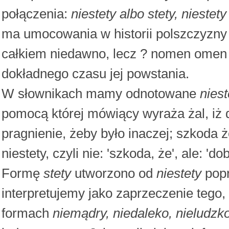
połączenia:
niestety albo stety, niestety
ma umocowania w historii polszczyzny ?
całkiem niedawno, lecz ? nomen omen ? 
dokładnego czasu jej powstania.
W słownikach mamy odnotowane
niest
pomocą której mówiący wyraża żal, iż 
pragnienie, żeby było inaczej; szkoda 
niestety, czyli nie: 'szkoda, że', ale: 'dob
Formę
stety
utworzono od
niestety
popr
interpretujemy jako zaprzeczenie tego, 
formach
niemądry, niedaleko, nieludzko