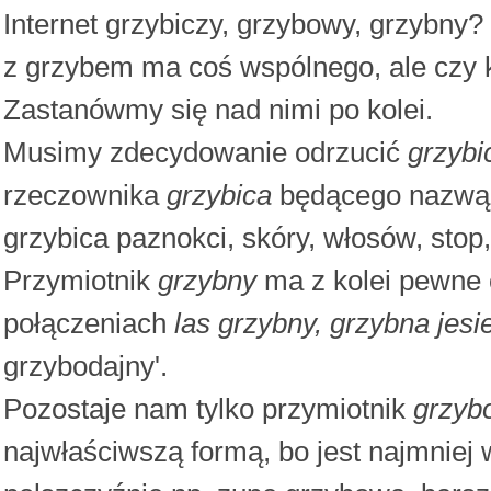
Internet grzybiczy, grzybowy, grzybny
z grzybem ma coś wspólnego, ale czy 
Zastanówmy się nad nimi po kolei.
Musimy zdecydowanie odrzucić
grzybi
rzeczownika
grzybica
będącego nazwą c
grzybica paznokci, skóry, włosów, stop
Przymiotnik
grzybny
ma z kolei pewne 
połączeniach
las grzybny, grzybna jesi
grzybodajny'.
Pozostaje nam tylko przymiotnik
grzyb
najwłaściwszą formą, bo jest najmniej