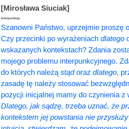
[Mirosława Siuciak]
Interpunkcja
Szanowni Państwo, uprzejmie proszę o 
Czy przecinki po wyrażeniach
dlatego
o
wskazanych kontekstach? Zdania zosta
mojego problemu interpunkcyjnego. Zda
do których należą
stąd
oraz
dlatego
, p
zasadę tę należy stosować bezwzględni
pozycji inicjalnej mamy do czynienia
Dlatego, jak sądzę, trzeba uznać, że p
kontekstem jej powstania nie przysłuży
intuicją, stwierdzam, że podejmowani