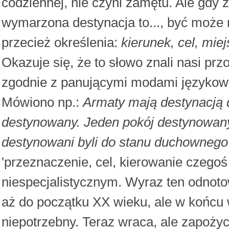
codziennej, nie czyni zamętu. Ale gdy 
wymarzona destynacja to..., być może
przecież określenia:
kierunek, cel, mie
Okazuje się, że to słowo znali nasi prz
zgodnie z panującymi modami językowymi
Mówiono np.:
Armaty mają destynacją d
destynowany. Jeden pokój destynowany 
destynowani byli do stanu duchownego
'przeznaczenie, cel, kierowanie czegoś 
niespecjalistycznym. Wyraz ten odnoto
aż do początku XX wieku, ale w końcu 
niepotrzebny. Teraz wraca, ale zapoży