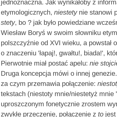
jednoznaczna. Jak wynikałoby z inform
etymologicznych,
niestety
nie stanowi 
stety
, bo ? jak było powiedziane wcześni
Wiesław Boryś w swoim słowniku ety
polszczyźnie od XVI wieku, a powstał 
o znaczeniu 'łapaj!, gwałtu!, biada!',
Pierwotnie miał postać apelu:
nie stojci
Druga koncepcja mówi o innej genezie
za czym przemawia połączenie:
niesto
tekstach (niestoty mnie/niestetyż mnie 
uproszczonym fonetycznie zrostem wy
zwykłe przeczenie, połączenie z
to
jest