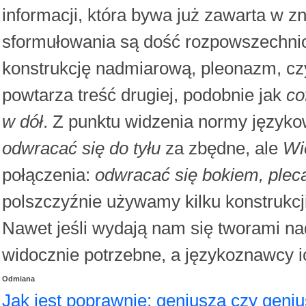
informacji, która bywa już zawarta w z
sformułowania są dość rozpowszechnio
konstrukcję nadmiarową, pleonazm, czy
powtarza treść drugiej, podobnie jak
co
w dół
. Z punktu widzenia normy język
odwracać się do tyłu
za zbędne, ale
Wi
połączenia:
odwracać się bokiem, pleca
polszczyźnie używamy kilku konstrukcji
Nawet jeśli wydają nam się tworami n
widocznie potrzebne, a językoznawcy i
Odmiana
Jak jest poprawnie: geniusza czy geni