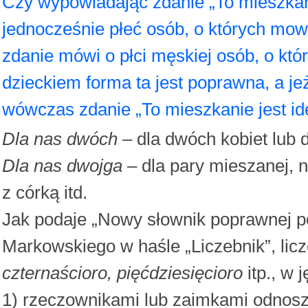
Czy wypowiadając zdanie „To mieszkani
jednocześnie płeć osób, o których mow
zdanie mówi o płci męskiej osób, o kt
dzieckiem forma ta jest poprawna, a jeż
wówczas zdanie „To mieszkanie jest id
Dla nas dwóch
– dla dwóch kobiet lub
Dla nas dwojga
– dla pary mieszanej, n
z córką itd.
Jak podaje „Nowy słownik poprawnej p
Markowskiego w haśle „Liczebnik”, licz
czternaścioro, pięćdziesięcioro
itp., w 
1) rzeczownikami lub zaimkami odnosz