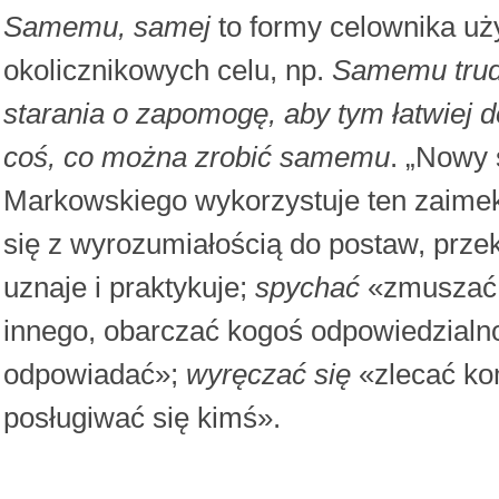
Samemu, samej
to formy celownika u
okolicznikowych celu, np.
Samemu trudn
starania o zapomogę, aby tym łatwiej d
coś, co można zrobić samemu
. „Nowy 
Markowskiego wykorzystuje ten zaimek 
się z wyrozumiałością do postaw, prze
uznaje i praktykuje;
spychać
«zmuszać 
innego, obarczać kogoś odpowiedzialno
odpowiadać»;
wyręczać się
«zlecać ko
posługiwać się kimś».