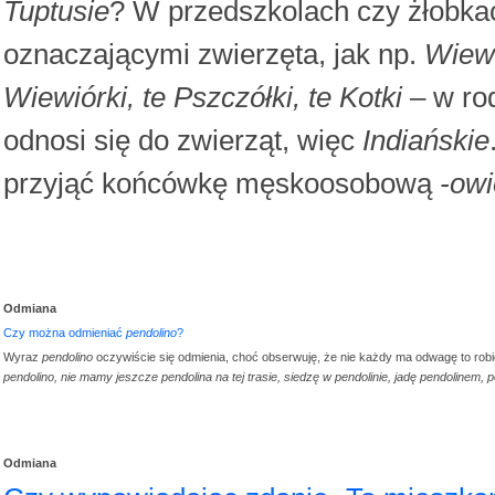
Tuptusie
? W przedszkolach czy żłobka
oznaczającymi zwierzęta, jak np.
Wiewi
Wiewiórki, te Pszczółki, te Kotki
– w ro
odnosi się do zwierząt, więc
Indiańskie
przyjąć końcówkę męskoosobową
-owi
Odmiana
Czy można odmieniać
pendolino
?
Wyraz
pendolino
oczywiście się odmienia, choć obserwuję, że nie każdy ma odwagę to ro
pendolino, nie mamy jeszcze pendolina na tej trasie, siedzę w pendolinie, jadę pendolinem,
Odmiana