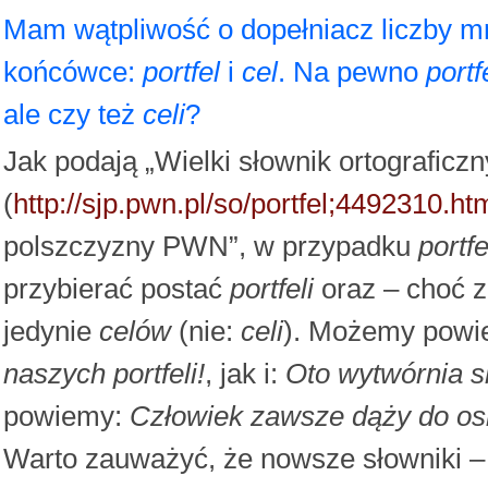
Mam wątpliwość o dopełniacz liczby 
końcówce:
portfel
i
cel
. Na pewno
portf
ale czy też
celi
?
Jak podają „Wielki słownik ortografic
(
http://sjp.pwn.pl/so/portfel;4492310.ht
polszczyzny PWN”, w przypadku
portfe
przybierać postać
portfeli
oraz – choć 
jedynie
celów
(nie:
celi
). Możemy powi
naszych portfeli!
, jak i:
Oto wytwórnia s
powiemy:
Człowiek zawsze dąży do os
Warto zauważyć, że nowsze słowniki – 