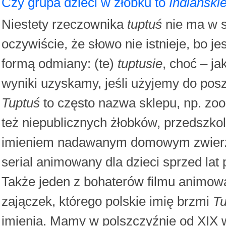
Czy grupa dzieci w żłobku to
Indiański
Niestety rzeczownika
tuptuś
nie ma w s
oczywiście, że słowo nie istnieje, bo 
formą odmiany: (te)
tuptusie
, choć – ja
wyniki uzyskamy, jeśli użyjemy do posz
Tuptuś
to często nazwa sklepu, np. zool
też niepublicznych żłobków, przedszkol
imieniem nadawanym domowym zwierzę
serial animowany dla dzieci sprzed lat 
Także jeden z bohaterów filmu animow
zajączek, którego polskie imię brzmi
Tu
imienia. Mamy w polszczyźnie od XIX