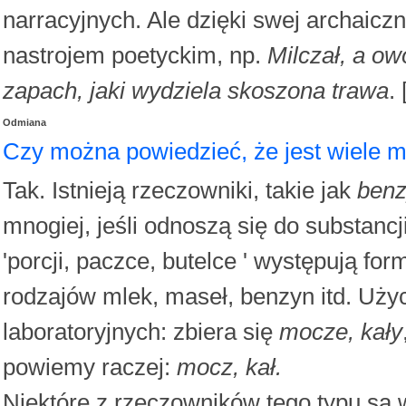
narracyjnych. Ale dzięki swej archaiczn
nastrojem poetyckim, np.
Milczał, a o
zapach, jaki wydziela skoszona trawa
.
Odmiana
Czy można powiedzieć, że jest wiele m
Tak. Istnieją rzeczowniki, takie jak
benz
mnogiej, jeśli odnoszą się do substancj
'porcji, paczce, butelce ' występują f
rodzajów mlek, maseł, benzyn itd. Użyc
laboratoryjnych: zbiera się
mocze, kały
powiemy raczej:
mocz, kał.
Niektóre z rzeczowników tego typu są 