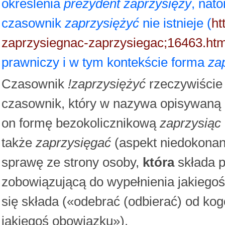
określenia
prezydent zaprzysięży
, nat
czasownik
zaprzysiężyć
nie istnieje (
ht
zaprzysiegnac-zaprzysiegac;16463.htm
prawniczy i w tym kontekście forma
za
Czasownik
!zaprzysiężyć
rzeczywiście n
czasownik, który w nazywa opisywaną 
on formę bezokolicznikową
zaprzysiąc
także
zaprzysięgać
(aspekt niedokonan
sprawę ze strony osoby,
która
składa p
zobowiązującą do wypełnienia jakiego
się składa («odebrać (odbierać) od ko
jakiegoś obowiązku»).