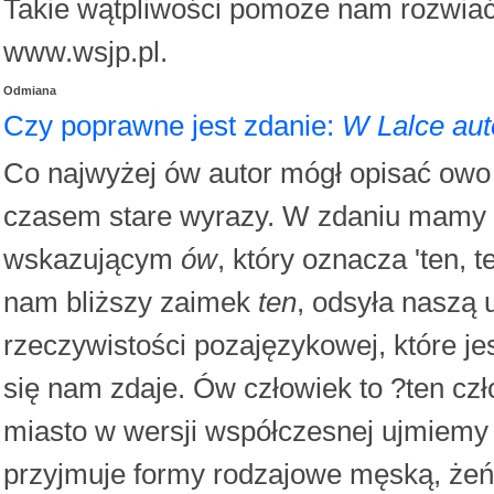
Takie wątpliwości pomoże nam rozwia
www.wsjp.pl.
Odmiana
Czy poprawne jest zdanie:
W Lalce aut
Co najwyżej ów autor mógł opisać owo
czasem stare wyrazy. W zdaniu mamy 
wskazującym
ów
, który oznacza 'ten, t
nam bliższy zaimek
ten
, odsyła naszą 
rzeczywistości pozajęzykowej, które je
się nam zdaje. Ów człowiek to ?ten czł
miasto w wersji współczesnej ujmiemy 
przyjmuje formy rodzajowe męską, żeń