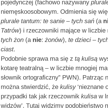
pojedynczej (fachowo nazywany
plural
niemęskoosobowym. Odmienia się więc
plurale tantum: te sanie – tych sań
(a
n
Tatrów
) i rzeczowniki mające w liczb
tych żon
(a
nie
:
żonów
),
te dzieci – tyc
ciast
.
Podobnie sprawa ma się z
tą kulisą
wys
kotarę teatralną – w liczbie mnogiej 
słownik ortograficzny” PWN). Patrząc n
można stwierdzić, że
kulisy
‘nieznane o
przypadki tak jak rzeczownik
kulisa
w l
widzów’. Tutaj widzimy podobieństwo 