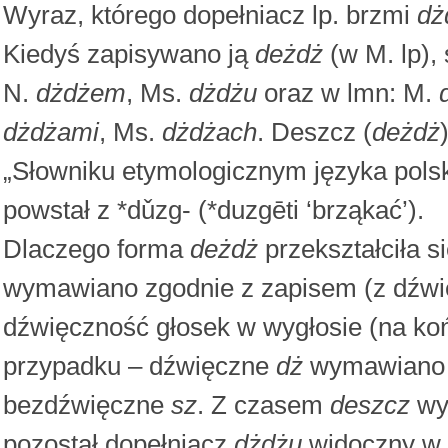
Wyraz, którego dopełniacz lp. brzmi
dż
Kiedyś zapisywano ją
deżdż
(w M. lp),
N.
dżdżem
, Ms.
dżdżu
oraz w lmn: M.
dżdżami
, Ms.
dżdżach
. Deszcz (
deżdż
„Słowniku etymologicznym języka pols
powstał z *dǔzg- (*duzgēti ‘brząkać’).
Dlaczego forma
deżdż
przekształciła s
wymawiano zgodnie z zapisem (z dźwi
dźwięczność głosek w wygłosie (na koń
przypadku – dźwięczne
dż
wymawiano 
bezdźwięczne
sz
. Z czasem
deszcz
wy
pozostał dopełniacz
dżdżu
widoczny w 