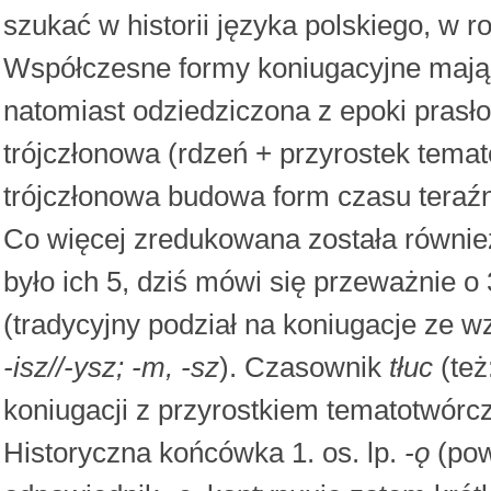
szukać w historii języka polskiego, w ro
Współczesne formy koniugacyjne mają
natomiast odziedziczona z epoki prasł
trójczłonowa (rdzeń + przyrostek tema
trójczłonowa budowa form czasu teraźni
Co więcej zredukowana została również
było ich 5, dziś mówi się przeważnie
(tradycyjny podział na koniugacje ze wz
-isz//-ysz; -m, -sz
). Czasownik
tłuc
(też
koniugacji z przyrostkiem tematotwór
Historyczna końcówka 1. os. lp.
-ǫ
(pow