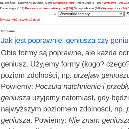
Najczęściej zadawane pytania (230)
Ortografia (595)
Interpunkcja (199)
Wymowa (69)
Zna
Frazeologia (137)
Poprawność komunikacyjna (190)
Nazwy własne (440)
Wyrazy obce (94)
w:
Uwaga! Można wybrać dział!
Odmiana
Jak jest poprawnie: geniusza czy geni
Obie formy są poprawne, ale każda odn
geniusz. Użyjemy formy (kogo? czego
poziom zdolności, np.
przejaw geniusz
Powiemy:
Poczuła natchnienie i przeb
geniusza
użyjemy natomiast, gdy będz
najwyższym poziomem zdolności, np.
geniusza
. Powiemy:
Nie znam geniusza