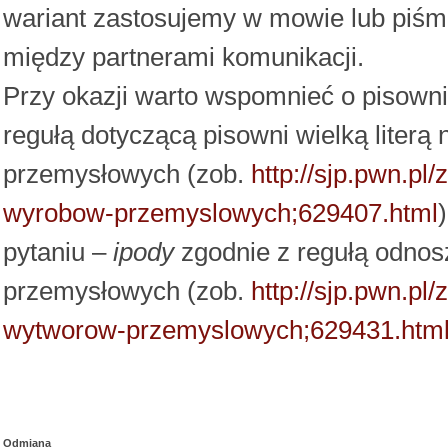
wariant zastosujemy w mowie lub piśmie,
między partnerami komunikacji.
Przy okazji warto wspomnieć o pisow
regułą dotyczącą pisowni wielką literą
przemysłowych (zob.
http://sjp.pwn.p
wyrobow-przemyslowych;629407.html
pytaniu –
ipody
zgodnie z regułą odnos
przemysłowych (zob.
http://sjp.pwn.p
wytworow-przemyslowych;629431.htm
Odmiana