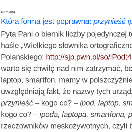
Odmiana
Która forma jest poprawna:
przynieść i
Pyta Pani o biernik liczby pojedynczej 
haśle „Wielkiego słownika ortograficz
Polańskiego:
http://sjp.pwn.pl/so/iPod
warto się chwilę nad nim zatrzymać, b
laptop, smartfon, mamy w polszczyźnie 
uwzględniają fakt, że nazwy tych urzą
przynieść
– kogo co? –
ipod, laptop, s
kogo co? –
ipoda, laptopa, smartfona, 
rzeczowników męskożywotnych, czyli b