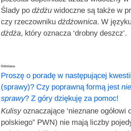
Ślady po
dżdżu
widoczne są także w p
czy rzeczowniku
dżdżownica
. W język
dżdża
, który oznacza ‘drobny deszcz’.
Odmiana
Proszę o poradę w następującej kwesti
(sprawy)? Czy poprawną formą jest
ni
sprawy
? Z góry dziękuję za pomoc!
Kulisy
oznaczające ‘nieznane ogółowi ok
polskiego” PWN) nie mają liczby pojedy