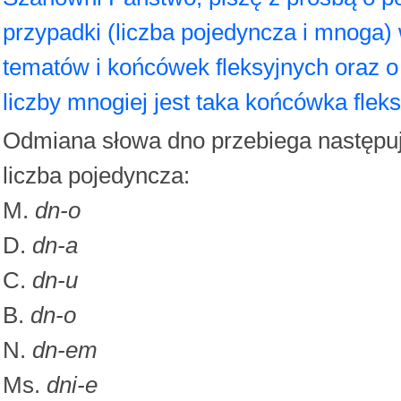
przypadki (liczba pojedyncza i mnoga
tematów i końcówek fleksyjnych oraz 
liczby mnogiej jest taka końcówka fleks
Odmiana słowa dno przebiega następu
liczba pojedyncza:
M.
dn-o
D.
dn-a
C.
dn-u
B.
dn-o
N.
dn-em
Ms.
dni-e