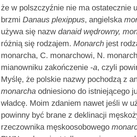
że w polszczyźnie nie ma ostatecznie 
brzmi
Danaus plexippus
, angielska
mo
używa się nazw
danaid wędrowny, mo
różnią się rodzajem.
Monarch
jest rod
monarcha, C. monarchowi, N. monarc
mianowniku zakończenie
-a
, czyli pow
Myślę, że polskie nazwy pochodzą z an
monarcha
odniesiono do istniejącego 
władcę. Moim zdaniem nawet jeśli w u
powinny być brane z deklinacji męskoż
rzeczownika męskoosobowego
monar