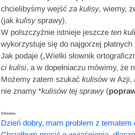
chcielibyśmy wejść
za kulisy
, wiemy, ż
(jak
kulisy
sprawy).
W polszczyźnie istnieje jeszcze
ten kul
wykorzystuje się do najgorzej płatnych
Jak podaje („Wielki słownik ortografi
ci kulisi
, a w dopełniaczu mówimy, że 
Możemy zatem szukać
kulisów
w Azji,
nie znamy *
kulisów tej sprawy
(
popraw
Odmiana
Dzień dobry, mam problem z tematem
Chciałbym prosić o wyjaśnienia, dlacze