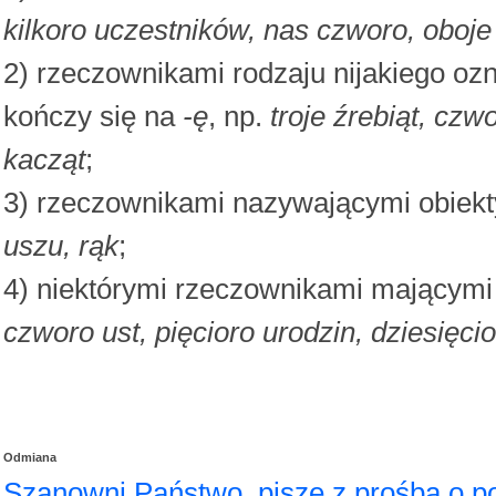
kilkoro uczestników, nas czworo, oboj
2) rzeczownikami rodzaju nijakiego oz
kończy się na
-ę
, np.
troje źrebiąt, czw
kacząt
;
3) rzeczownikami nazywającymi obiekt
uszu, rąk
;
4) niektórymi rzeczownikami mającymi t
czworo ust, pięcioro urodzin, dziesięci
Odmiana
Szanowni Państwo, piszę z prośbą o p