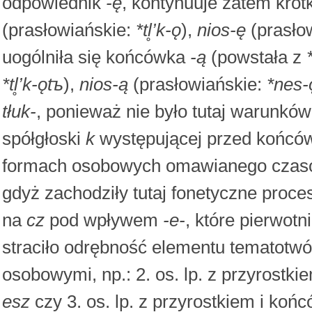
odpowiednik
-ę
, kontynuuje zatem kró
(prasłowiańskie:
*tl̥’k-ǫ
),
nios-ę
(prasło
uogólniła się końcówka
-ą
(powstała z
*tl̥’k-ǫtъ
),
nios-ą
(prasłowiańskie:
*nes-
tłuk-
, ponieważ nie było tutaj warunkó
spółgłoski
k
występującej przed końcó
formach osobowych omawianego czaso
gdyż zachodziły tutaj fonetyczne proce
na
cz
pod wpływem
-e-
, które pierwot
straciło odrębność elementu tematotwó
osobowymi, np.: 2. os. lp. z przyrostk
esz
czy 3. os. lp. z przyrostkiem i ko