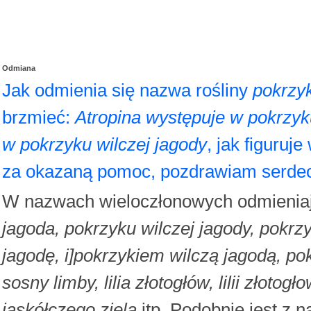
Odmiana
Jak odmienia się nazwa rośliny
pokrzyk
brzmieć:
Atropina występuje w pokrzyku
w pokrzyku wilczej jagody
, jak figuruj
za okazaną pomoc, pozdrawiam serdec
W nazwach wieloczłonowych odmieniają
jagoda, pokrzyku wilczej jagody, pokrzy
jagodę, i]pokrzykiem wilczą jagodą, po
sosny limby, lilia złotogłów, lilii złotogł
jaskółczego ziela
itp. Podobnie jest z