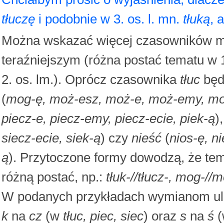
tłuczę
i podobnie w 3. os. l. mn.
tłuką
, 
Można wskazać więcej czasowników m
teraźniejszym (różna postać tematu w 1. os
2. os. lm.). Oprócz czasownika
tłuc
będ
(
mog-ę, moż-esz, moż-e, moż-emy, mo
piecz-e, piecz-emy, piecz-ecie, piek-ą
)
siecz-ecie, siek-ą
) czy
nieść
(
nios-ę, ni
ą
). Przytoczone formy dowodzą, że te
różną postać, np.:
tłuk-//tłucz-, mog-//m
W podanych przykładach wymianom ule
k
na
cz
(w
tłuc, piec, siec
) oraz
s
na
ś