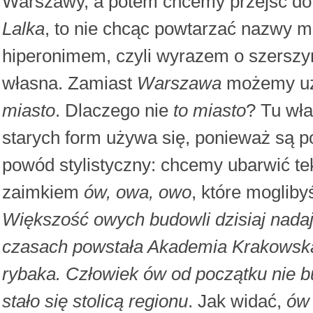
Warszawy, a potem chcemy przejść do
Lalka
, to nie chcąc powtarzać nazwy 
hiperonimem, czyli wyrazem o szersz
własna. Zamiast
Warszawa
możemy uż
miasto
. Dlaczego nie
to miasto
? Tu wła
starych form używa się, ponieważ są po
powód stylistyczny: chcemy ubarwić tek
zaimkiem
ów, owa, owo
, które moglib
Większość owych budowli dzisiaj nadaje
czasach powstała Akademia Krakowsk
rybaka. Człowiek ów od początku nie b
stało się stolicą regionu
. Jak widać,
ów