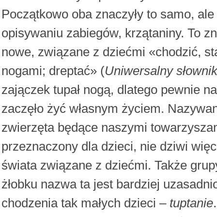
Początkowo oba znaczyły to samo, al
opisywaniu zabiegów, krzątaniny. To zn
nowe, związane z dziećmi «chodzić, st
nogami; dreptać» (
Uniwersalny słownik
zajączek tupał nogą, dlatego pewnie 
zaczęło żyć własnym życiem. Nazywano t
zwierzęta będące naszymi towarzyszam
przeznaczony dla dzieci, nie dziwi wię
świata związane z dziećmi. Także gru
żłobku nazwa ta jest bardziej uzasadni
chodzenia tak małych dzieci –
tuptanie