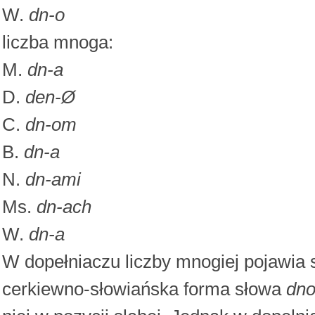
W.
dn-o
liczba mnoga:
M.
dn-a
D.
den-Ø
C.
dn-om
B.
dn-a
N.
dn-ami
Ms.
dn-ach
W.
dn-a
W dopełniaczu liczby mnogiej pojawia 
cerkiewno-słowiańska forma słowa
dn