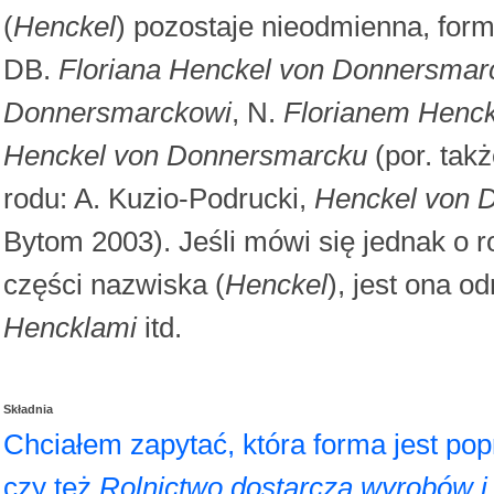
(
Henckel
) pozostaje nieodmienna, for
DB.
Floriana Henckel von Donnersmar
Donnersmarckowi
, N.
Florianem Henc
Henckel von Donnersmarcku
(por. tak
rodu: A. Kuzio-Podrucki,
Henckel von D
Bytom 2003). Jeśli mówi się jednak o r
części nazwiska (
Henckel
), jest ona o
Hencklami
itd.
Składnia
Chciałem zapytać, która forma jest po
czy też
Rolnictwo dostarcza wyrobów i