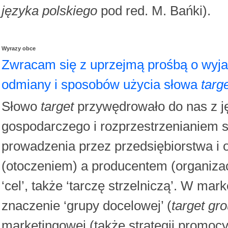
języka polskiego
pod red. M. Bańki).
Wyrazy obce
Zwracam się z uprzejmą prośbą o wyja
odmiany i sposobów użycia słowa
targ
Słowo
target
przywędrowało do nas z j
gospodarczego i rozprzestrzenianiem s
prowadzenia przez przedsiębiorstwa i 
(otoczeniem) a producentem (organiza
‘cel’, także ‘tarczę strzelniczą’. W m
znaczenie ‘grupy docelowej’ (
target gr
marketingowej (także strategii promocyj