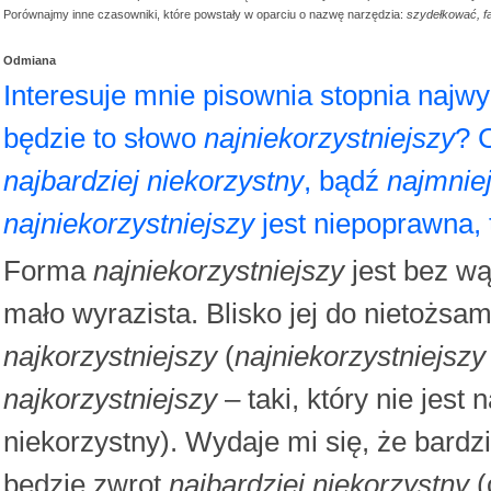
Porównajmy inne czasowniki, które powstały w oparciu o nazwę narzędzia:
szydełkować, f
Odmiana
Interesuje mnie pisownia stopnia najw
będzie to słowo
najniekorzystniejszy
? 
najbardziej niekorzystny
, bądź
najmniej
najniekorzystniejszy
jest niepoprawna, 
Forma
najniekorzystniejszy
jest bez wą
mało wyrazista. Blisko jej do nietożs
najkorzystniejszy
(
najniekorzystniejszy
najkorzystniejszy
– taki, który nie jest 
niekorzystny). Wydaje mi się, że bardz
będzie zwrot
najbardziej niekorzystny
(