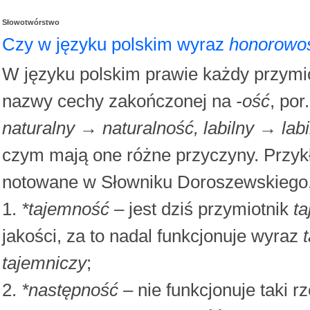
Słowotwórstwo
Czy w języku polskim wyraz
honorowo
W języku polskim prawie każdy przymi
nazwy cechy zakończonej na
-ość
, por
naturalny → naturalność, labilny → lab
czym mają one różne przyczyny. Przyk
notowane w Słowniku Doroszewskiego, 
1.
*tajemność
– jest dziś przymiotnik
t
jakości, za to nadal funkcjonuje wyraz
tajemniczy
;
2.
*następność
– nie funkcjonuje taki r