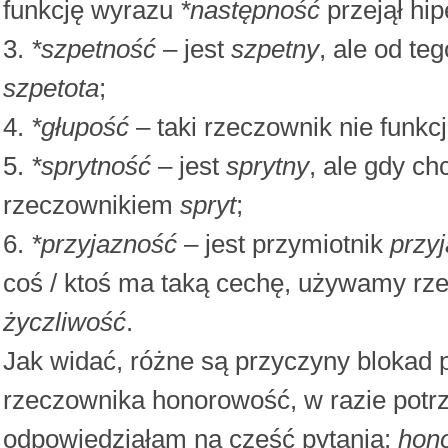
funkcję wyrazu
*następność
przejął hi
3.
*szpetność
– jest
szpetny
, ale od te
szpetota
;
4.
*głupość
– taki rzeczownik nie funkcj
5.
*sprytność
– jest
sprytny
, ale gdy c
rzeczownikiem
spryt
;
6.
*przyjazność
– jest przymiotnik
przy
coś / ktoś ma taką cechę, używamy rz
życzliwość
.
Jak widać, różne są przyczyny blokad
rzeczownika honorowość, w razie pot
odpowiedziałam na część pytania:
hon