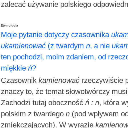
zalecać używanie polskiego odpowiedni
Etymologia
Moje pytanie dotyczy czasownika
ukam
ukamienować
(z twardym
n
, a nie
ukam
ten pochodzi, moim zdaniem, od rzec
miękkie
ń
?
Czasownik
kamienować
rzeczywiście 
znaczy to, że temat słowotwórczy musi
Zachodzi tutaj oboczność
ń : n
, która w
polskim z twardego
n
(pod wpływem od
zmiękczających). W wyrazie
kamieno