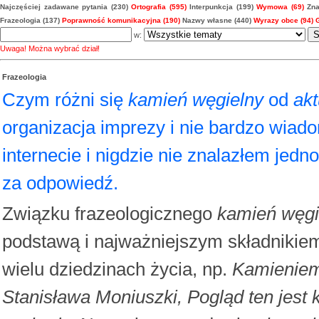
Najczęściej zadawane pytania (230)
Ortografia (595)
Interpunkcja (199)
Wymowa (69)
Zna
Frazeologia (137)
Poprawność komunikacyjna (190)
Nazwy własne (440)
Wyrazy obce (94)
w:
Uwaga! Można wybrać dział!
Frazeologia
Czym różni się
kamień węgielny
od
ak
organizacja imprezy i nie bardzo wia
internecie i nigdzie nie znalazłem jedn
za odpowiedź.
Związku frazeologicznego
kamień węgi
podstawą i najważniejszym składniki
wielu dziedzinach życia, np.
Kamieniem 
Stanisława Moniuszki, Pogląd ten jest 