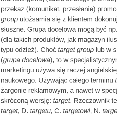
przekaz (komunikat, przesłanie) prom
group
utożsamia się z klientem dokonu
słuszne. Grupą docelową mogą być np.
(dla takich produktów, jak magazyn il
typu odzież). Choć
target group
lub w s
(
grupa docelowa
), to w specjalistyczny
marketingu używa się raczej angielskiej
naukowego. Używając całego terminu
żargonie reklamowym, a nawet w specja
skróconą wersję:
target
. Rzeczownik te
target
, D.
targetu
, C.
targetowi
, N.
targ