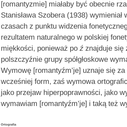
[romantyzmie] miałaby być obecnie r
Stanisława Szobera (1938) wymieniał 
czasach z punktu widzenia fonetyczne
rezultatem naturalnego w polskiej fon
miękkości, ponieważ po
ź
znajduje się
polszczyźnie grupy spółgłoskowe wymaw
Wymowę [romantyźm’je] uznaje się za 
wcześniej form, zaś wymowa ortografi
jako przejaw hiperpoprawności, jako 
wymawiam [romantyźm’je] i taką też 
Ortografia