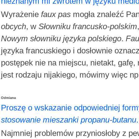
nieznanym mi zwrotem w języku medi
Wyrażenie
faux pas
mogła znaleźć Pan
obcych
, w
Słowniku francusko-polskim
Nowym słowniku języka polskiego
.
Fau
języka francuskiego i dosłownie oznac
postępek nie na miejscu, nietakt, gafę
jest rodzaju nijakiego, mówimy więc n
Odmiana
Proszę o wskazanie odpowiedniej for
stosowanie mieszanki propanu-butanu
.
Najmniej problemów przyniosłoby z pe