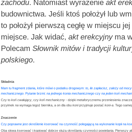
zachodu
. Natomiast wyrażenie
akt ere
budownictwa. Jeśli ktoś położył lub w
to położył pierwszą cegłę w miejscu je
miejsce. Jak widać,
akt erekcyjny
ma w
Polecam
Słownik mitów i tradycji kultu
polskiego
.
Składnia
Mam tu fragment zdania, które mówi o podatku drogowym:
to, ile zapłacisz, zależy od mocy
mechanicznego
. Pytanie brzmi:
na jednego konia mechanicznego
czy
na jeden koń mechan
Czy to
koń cwałujący
, czy
koń mechaniczny
- dzięki metaforycznemu przeniesieniu znacze
przyimek
na
wymaga tegoż biernika, a on dla obu
koni
przyjmuje postać
koni-a
. Tego same
Znaczenie
Czy poprawne jest określenie
kserować
na czynność polegającą na wykonanie kopii na kse
Oba słowa
kserować
i
kopiować
dobrze służą określaniu czynności powielania. Pierwszy ak