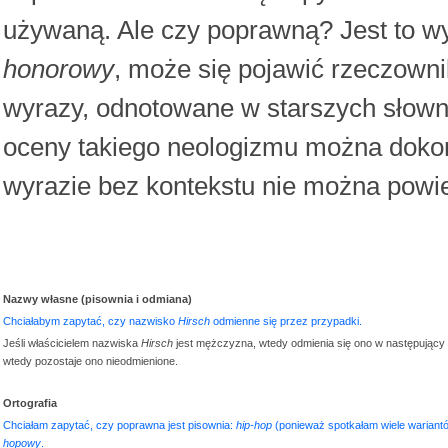
używaną. Ale czy poprawną? Jest to w
honorowy
, może się pojawić rzeczown
wyrazy, odnotowane w starszych słown
oceny takiego neologizmu można dokon
wyrazie bez kontekstu nie można powied
Nazwy własne (pisownia i odmiana)
Chciałabym zapytać, czy nazwisko
Hirsch
odmienne się przez przypadki.
Jeśli właścicielem nazwiska
Hirsch
jest mężczyzna, wtedy odmienia się ono w następujący
wtedy pozostaje ono nieodmienione.
Ortografia
Chciałam zapytać, czy poprawna jest pisownia:
hip-hop
(ponieważ spotkałam wiele wariantó
hopowy
.