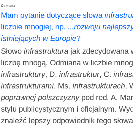
Odmiana
Mam pytanie dotyczące słowa
infrastr
liczbie mnogiej, np.
...rozwoju najleps
istniejących w Europie
?
Słowo
infrastruktura
jak zdecydowana w
liczbę mnogą. Odmiana w liczbie mnog
infrastruktury
, D.
infrastruktur
, C.
infra
infrastrukturami
, Ms.
infrastrukturach
, 
poprawnej polszczyzny
pod red. A. Ma
stylu publicystycznym i oficjalnym. W
znaleźć lepszy odpowiednik tego słowa