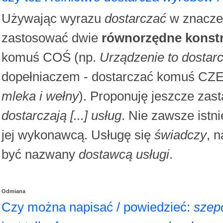
Używając wyrazu
dostarczać
w znacze
zastosować dwie
równorzędne konst
komuś COŚ (np.
Urządzenie to dostar
dopełniaczem - dostarczać komuś CZ
mleka i wełny
). Proponuję jeszcze zas
dostarczają [...] usług
. Nie zawsze ist
jej wykonawcą. Usługę się
świadczy
, 
być nazwany
dostawcą usługi
.
Odmiana
Czy można napisać / powiedzieć:
szep