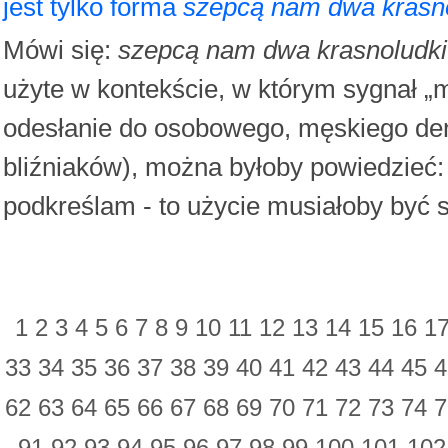
jest tylko forma
szepcą nam dwa krasn
Mówi się:
szepcą nam dwa krasnoludki
użyte w kontekście, w którym sygnał „
odesłanie do osobowego, męskiego de
bliźniaków), można byłoby powiedzieć
podkreślam - to użycie musiałoby być
1
2
3
4
5
6
7
8
9
10
11
12
13
14
15
16
1
33
34
35
36
37
38
39
40
41
42
43
44
45
62
63
64
65
66
67
68
69
70
71
72
73
74
91
92
93
94
95
96
97
98
99
100
101
10