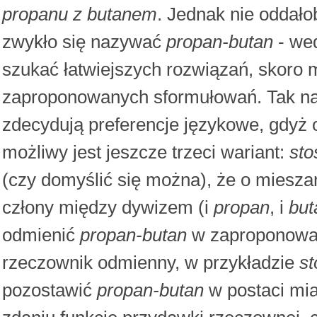
propanu z butanem
. Jednak nie oddał
zwykło się nazywać
propan-butan
- wed
szukać łatwiejszych rozwiązań, skoro
zaproponowanych sformułowań. Tak na
zdecydują preferencje językowe, gdyż
możliwy jest jeszcze trzeci wariant:
sto
(czy domyślić się można), że o miesza
człony między dywizem (i
propan
, i
but
odmienić
propan-butan
w zaproponowan
rzeczownik odmienny, w przykładzie
st
pozostawić
propan-butan
w postaci mia