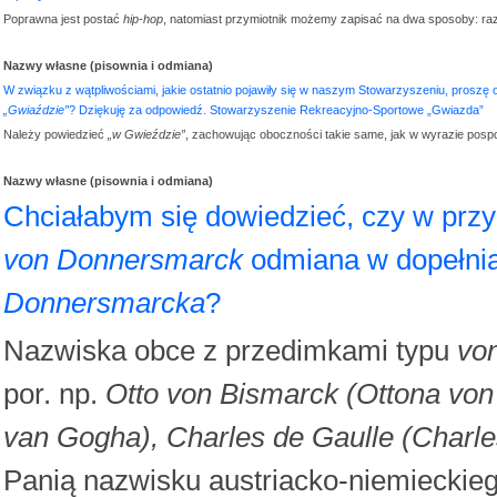
Poprawna jest postać
hip-hop
, natomiast przymiotnik możemy zapisać na dwa sposoby: r
Nazwy własne (pisownia i odmiana)
W związku z wątpliwościami, jakie ostatnio pojawiły się w naszym Stowarzyszeniu, proszę
„Gwiaździe”
? Dziękuję za odpowiedź. Stowarzyszenie Rekreacyjno-Sportowe „Gwiazda”
Należy powiedzieć
„w Gwieździe”
, zachowując oboczności takie same, jak w wyrazie pospo
Nazwy własne (pisownia i odmiana)
Chciałabym się dowiedzieć, czy w przy
von Donnersmarck
odmiana w dopełni
Donnersmarcka
?
Nazwiska obce z przedimkami typu
von
por. np.
Otto von Bismarck (Ottona von
van Gogha), Charles de Gaulle (Charle
Panią nazwisku austriacko-niemieckieg