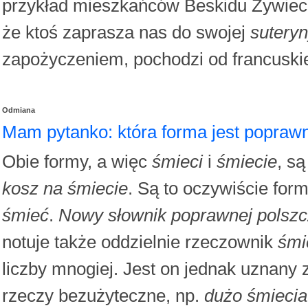
przykład mieszkańców Beskidu Żywiec
że ktoś zaprasza nas do swojej
sutery
zapożyczeniem, pochodzi od francusk
Odmiana
Mam pytanko: która forma jest popra
Obie formy, a więc
śmieci
i
śmiecie
, s
kosz na śmiecie
. Są to oczywiście for
śmieć
.
Nowy słownik poprawnej pols
notuje także oddzielnie rzeczownik
śmi
liczby mnogiej. Jest on jednak uznany
rzeczy bezużyteczne, np.
dużo śmiecia