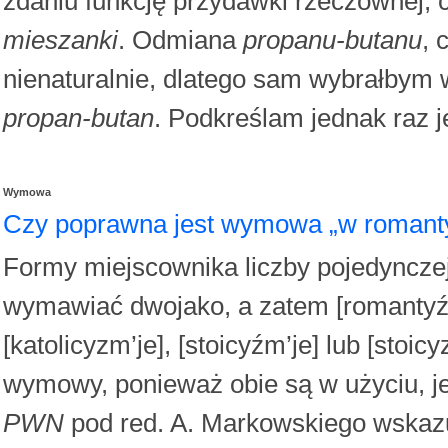
zdaniu funkcję przydawki rzeczownej, c
mieszanki
. Odmiana
propanu-butanu
, 
nienaturalnie, dlatego sam wybrałbym 
propan-butan
. Podkreślam jednak raz 
Wymowa
Czy poprawna jest wymowa „w romant
Formy miejscownika liczby pojedyncz
wymawiać dwojako, a zatem [romantyźm’j
[katolicyzm’je], [stoicyźm’je] lub [stoic
wymowy, ponieważ obie są w użyciu, 
PWN
pod red. A. Markowskiego wskazu