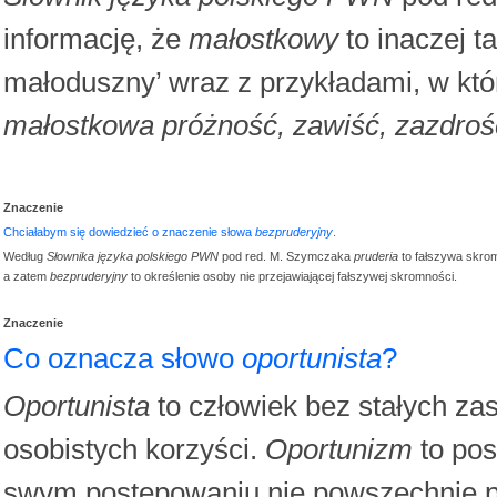
informację, że
małostkowy
to inaczej t
małoduszny’ wraz z przykładami, w któr
małostkowa próżność, zawiść, zazdroś
Znaczenie
Chciałabym się dowiedzieć o znaczenie słowa
bezpruderyjny
.
Według
Słownika języka polskiego PWN
pod red. M. Szymczaka
pruderia
to fałszywa skro
a zatem
bezpruderyjny
to określenie osoby nie przejawiającej fałszywej skromności.
Znaczenie
Co oznacza słowo
oportunista
?
Oportunista
to człowiek bez stałych zas
osobistych korzyści.
Oportunizm
to pos
swym postępowaniu nie powszechnie pr