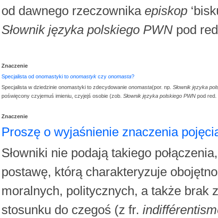
od dawnego rzeczownika
episkop
‘bisk
Słownik języka polskiego PWN
pod red
Znaczenie
Specjalista od onomastyki to
onomastyk
czy
onomasta
?
Specjalista w dziedzinie onomastyki to zdecydowanie
onomasta
(por. np.
Słownik języka po
poświęcony czyjemuś imieniu, czyjejś osobie (zob.
Słownik języka polskiego PWN
pod red.
Znaczenie
Proszę o wyjaśnienie znaczenia pojęc
Słowniki nie podają takiego połączenia, 
postawę, którą charakteryzuje obojętn
moralnych, politycznych, a także brak
stosunku do czegoś (z fr.
indifférentis