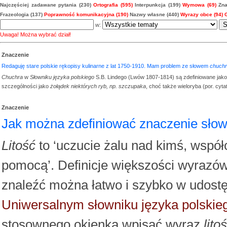
Najczęściej zadawane pytania (230)
Ortografia (595)
Interpunkcja (199)
Wymowa (69)
Zna
Frazeologia (137)
Poprawność komunikacyjna (190)
Nazwy własne (440)
Wyrazy obce (94)
w:
Uwaga! Można wybrać dział!
Znaczenie
Redaguję stare polskie rękopisy kulinarne z lat 1750-1910. Mam problem ze słowem
chuch
Chuchra
w
Słowniku języka polskiego
S.B. Lindego (Lwów 1807-1814) są zdefiniowane jak
szczególności jako
żołądek niektórych ryb, np. szczupaka
, choć także wieloryba (por. cyta
Znaczenie
Jak można zdefiniować znaczenie sło
Litość
to ‘uczucie żalu nad kimś, współ
pomocą’. Definicje większości wyrazów
znaleźć można łatwo i szybko w udostę
Uniwersalnym słowniku języka polski
stosownego okienka wpisać wyraz
lito