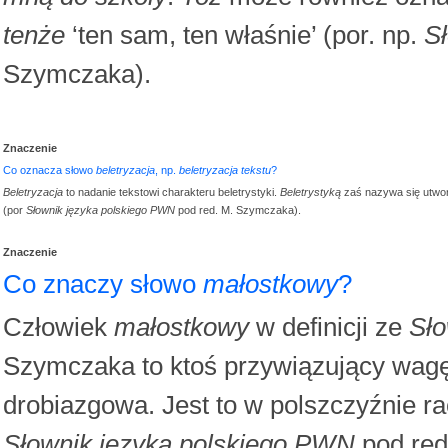
tenże
‘ten sam, ten właśnie’ (por. np.
S
Szymczaka).
Znaczenie
Co oznacza słowo
beletryzacja
, np.
beletryzacja tekstu
?
Beletryzacja
to nadanie tekstowi charakteru beletrystyki.
Beletrystyką
zaś nazywa się utwory
(por
Słownik języka polskiego PWN
pod red. M. Szymczaka).
Znaczenie
Co znaczy słowo
małostkowy
?
Człowiek
małostkowy
w definicji ze
Sło
Szymczaka to ktoś przywiązujący wagę 
drobiazgowa. Jest to w polszczyźnie r
Słownik języka polskiego PWN
pod red