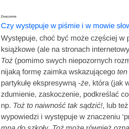
Znaczenie
Czy występuje w piśmie i w mowie sł
Występuje, choć być może częściej w p
książkowe (ale na stronach internetow
Toż
(pomimo swych niepozornych rozmi
nijaką formę zaimka wskazującego
ten
partykułę ekspresywną
-że
, która (jak
zdumienie, zaskoczenie, podkreślać co
np.
Toż to naiwność tak sądzić!
, lub t
wypowiedzi i występuje w znaczeniu ‘p
mną do szkoły
.
Toż
może również oznacz