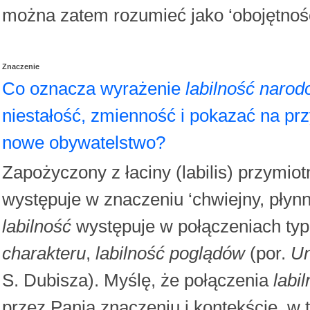
można zatem rozumieć jako ‘obojętnoś
Znaczenie
Co oznacza wyrażenie
labilność naro
niestałość, zmienność i pokazać na prz
nowe obywatelstwo?
Zapożyczony z łaciny (labilis) przymiot
występuje w znaczeniu ‘chwiejny, płynn
labilność
występuje w połączeniach ty
charakteru
,
labilność poglądów
(por.
Un
S. Dubisza). Myślę, że połączenia
labi
przez Panią znaczeniu i kontekście, w