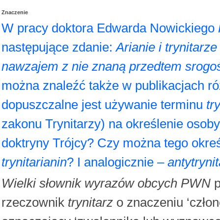
Znaczenie
W pracy doktora Edwarda Nowickiego
następujące zdanie:
Arianie i trynitarz
nawzajem z nie znaną przedtem srogośc
można znaleźć także w publikacjach 
dopuszczalne jest używanie terminu
tr
zakonu Trynitarzy) na określenie osob
doktryny Trójcy? Czy można tego okre
trynitarianin
? I analogicznie –
antytryni
Wielki słownik wyrazów obcych PWN
p
rzeczownik
trynitarz
o znaczeniu ‘człon