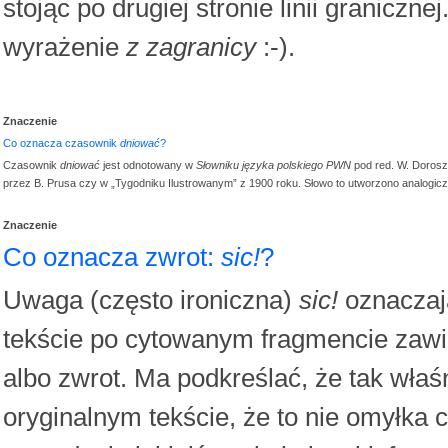
stojąc po drugiej stronie linii granicz
wyrażenie
z zagranicy
:-).
Znaczenie
Co oznacza czasownik
dniować
?
Czasownik
dniować
jest odnotowany w
Słowniku języka polskiego PWN
pod red. W. Dorosz
przez B. Prusa czy w „Tygodniku Ilustrowanym” z 1900 roku. Słowo to utworzono analogic
Znaczenie
Co oznacza zwrot:
sic!
?
Uwaga (często ironiczna)
sic!
oznaczają
tekście po cytowanym fragmencie zawi
albo zwrot. Ma podkreślać, że tak właś
oryginalnym tekście, że to nie omyłka