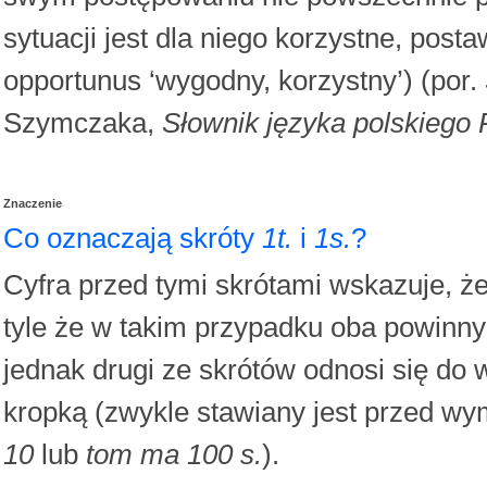
sytuacji jest dla niego korzystne, post
opportunus ‘wygodny, korzystny’) (por.
Szymczaka,
Słownik języka polskieg
Znaczenie
Co oznaczają skróty
1t.
i
1s.
?
Cyfra przed tymi skrótami wskazuje, ż
tyle że w takim przypadku oba powinn
jednak drugi ze skrótów odnosi się do
kropką (zwykle stawiany jest przed wym
10
lub
tom ma 100 s.
).