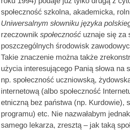
roku 1994) podaje już tylko drugą z cyt
społeczność szkolna, akademicka, ro
Uniwersalnym słowniku języka polski
rzeczownik
społeczność
uznaje się za s
poszczególnych środowisk zawodowych,
Takie znaczenie można także zrekonst
użycia interesującego Panią słowa na
np. społeczność uczniowską, żydowską, 
internetową (albo społeczność Interne
etniczną bez państwa (np. Kurdowie), 
programu) etc. Nie nazwałabym jedna
samego lekarza, zresztą – jak taką s