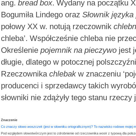
ang.
bread box
. Wydany na początku X
Bogumiła Lindego oraz
Słownik języka
połowy XX w. notują rzeczownik
chlebn
chleba’. Współcześnie chleba nie prze
Określenie
pojemnik na pieczywo
jest 
długie, dlatego w potocznej polszczyźn
Rzeczownika
chlebak
w znaczeniu ‘poj
producenci i sprzedawcy takich wyrobów (
słowniki nie zdążyły tego stanu rzeczy
Znaczenie
Co znaczy słowo
woszczek
(jest w słowniku ortograficznym)? To nazwisko rodowe mojej 
Pod względem słowotwórczym jest to zdrobnienie od rzeczownika
wosk
z typową dla pols