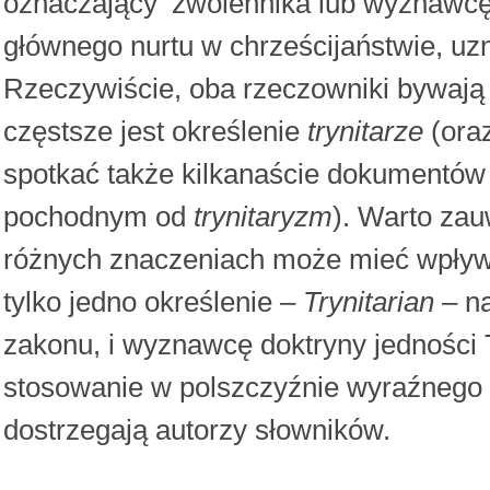
oznaczający ‘zwolennika lub wyznawcę t
głównego nurtu w chrześcijaństwie, uzn
Rzeczywiście, oba rzeczowniki bywają 
częstsze jest określenie
trynitarze
(ora
spotkać także kilkanaście dokumentó
pochodnym od
trynitaryzm
). Warto za
różnych znaczeniach może mieć wpływ j
tylko jedno określenie –
Trynitarian
– na
zakonu, i wyznawcę doktryny jedności 
stosowanie w polszczyźnie wyraźnego r
dostrzegają autorzy słowników.