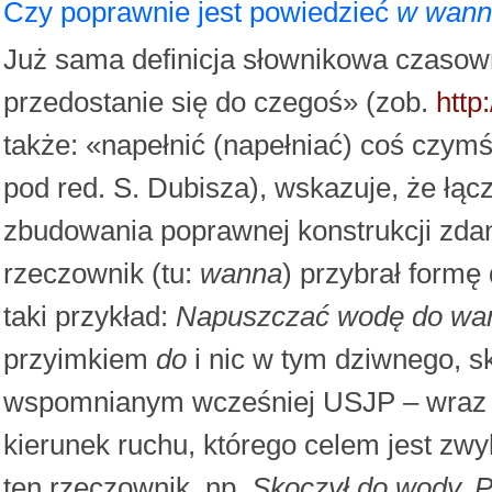
Czy poprawnie jest powiedzieć
w wann
Już sama definicja słownikowa czaso
przedostanie się do czegoś» (zob.
http
także: «napełnić (napełniać) coś czymś
pod red. S. Dubisza), wskazuje, że łąc
zbudowania poprawnej konstrukcji zda
rzeczownik (tu:
wanna
) przybrał formę
taki przykład:
Napuszczać wodę do wa
przyimkiem
do
i nic w tym dziwnego, s
wspomnianym wcześniej USJP – wraz 
kierunek ruchu, którego celem jest zw
ten rzeczownik, np.
Skoczył do wody. P