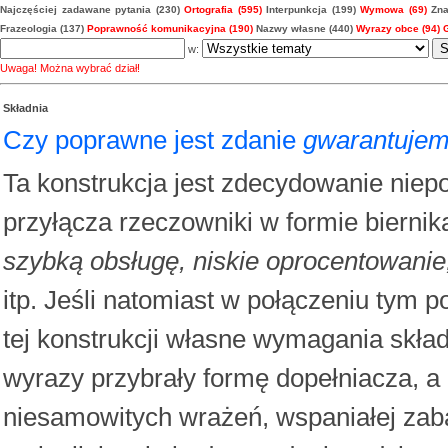
Najczęściej zadawane pytania (230)
Ortografia (595)
Interpunkcja (199)
Wymowa (69)
Zna
Frazeologia (137)
Poprawność komunikacyjna (190)
Nazwy własne (440)
Wyrazy obce (94)
w:
Uwaga! Można wybrać dział!
Składnia
Czy poprawne jest zdanie
gwarantujem
Ta konstrukcja jest zdecydowanie nie
przyłącza rzeczowniki w formie biernik
szybką obsługę, niskie oprocentowani
itp. Jeśli natomiast w połączeniu tym 
tej konstrukcji własne wymagania skła
wyrazy przybrały formę dopełniacza, a
niesamowitych wrażeń, wspaniałej za