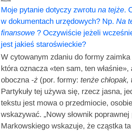
Różne
Moje pytanie dotyczy zwrotu
na tejże
. 
w dokumentach urzędowych? Np.
Na t
finansowe
? Oczywiście jeżeli wcześnie
jest jakieś staroświeckie?
W cytowanym zdaniu do formy zaimka
która oznacza «ten sam, ten właśnie»,
oboczna
-ż
(por. formy:
tenże chłopak, 
Partykuły tej używa się, rzecz jasna, j
tekstu jest mowa o przedmiocie, osobie
wskazywać. „Nowy słownik poprawnej 
Markowskiego wskazuje, że cząstka ta