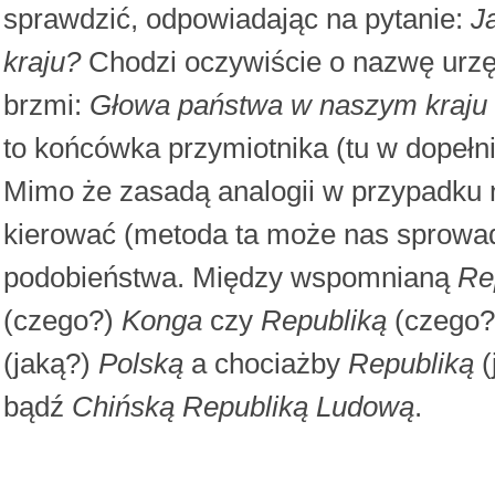
sprawdzić, odpowiadając na pytanie:
J
kraju?
Chodzi oczywiście o nazwę urzę
brzmi:
Głowa państwa w naszym kraju t
to końcówka przymiotnika (tu w dopełn
Mimo że zasadą analogii w przypadku 
kierować (metoda ta może nas sprowadz
podobieństwa. Między wspomnianą
Re
(czego?)
Konga
czy
Republiką
(czego
(jaką?)
Polską
a chociażby
Republiką
(
bądź
Chińską Republiką Ludową
.