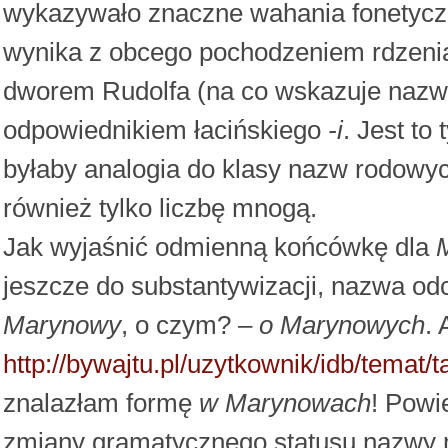
wykazywało znaczne wahania fonetycz
wynika z obcego pochodzeniem rdzenia n
dworem Rudolfa (na co wskazuje nazwa
odpowiednikiem łacińskiego
-i
. Jest to
byłaby analogia do klasy nazw rodowyc
również tylko liczbę mnogą.
Jak wyjaśnić odmienną końcówkę dla
jeszcze do substantywizacji, nazwa odc
Marynowy
, o czym? –
o Marynowych
. 
http://bywajtu.pl/uzytkownik/idb/tema
znalazłam formę
w Marynowach
! Powi
zmiany gramatycznego statusu nazwy m