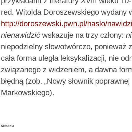
przykładami z literatury XVIII wieku 1
red. Witolda Doroszewskiego wydany w
http://doroszewski.pwn.pl/haslo/nawi
nienawidzić
wskazuje na trzy człony:
n
niepodzielny słowotwórczo, ponieważ 
cała forma uległa leksykalizacji, nie 
związanego z widzeniem, a dawna fo
błędną (zob. „Nowy słownik poprawnej
Markowskiego).
Składnia