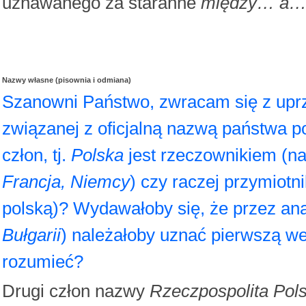
uznawanego za staranne
między… a
Nazwy własne (pisownia i odmiana)
Szanowni Państwo, zwracam się z uprz
związanej z oficjalną nazwą państwa p
człon, tj.
Polska
jest rzeczownikiem (n
Francja, Niemcy
) czy raczej przymiotn
polską)? Wydawałoby się, że przez ana
Bułgarii
) należałoby uznać pierwszą wer
rozumieć?
Drugi człon nazwy
Rzeczpospolita Pol