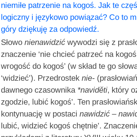
niemiłe patrzenie na kogoś. Jak te czę
logiczny i językowo powiązać? Co to 
góry dziękuję za odpowiedź.
Słowo
nienawidzić
wywodzi się z pras
znaczenie ‘nie chcieć patrzeć na kogoś
wrogość do kogoś’ (w skład te go sło
‘widzieć’). Przedrostek
nie-
(prasłowia
dawnego czasownika
*navidĕti
, który 
zgodzie, lubić kogoś’. Ten prasłowiańs
kontynuację w postaci
nawidzić – nawi
lubić, widzieć kogoś chętnie’. Znaczen