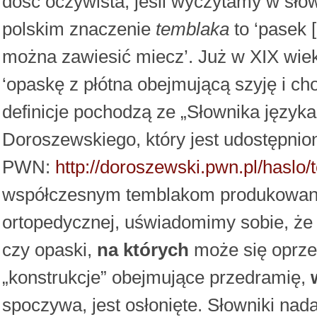
dość oczywista, jeśli wyczytamy w sło
polskim znaczenie
temblaka
to ‘pasek [
można zawiesić miecz’. Już w XIX wiek
‘opaskę z płótna obejmującą szyję i cho
definicje pochodzą ze „Słownika języka
Doroszewskiego, który jest udostępni
PWN:
http://doroszewski.pwn.pl/haslo
współczesnym temblakom produkowany
ortopedycznej, uświadomimy sobie, że 
czy opaski,
na których
może się oprzeć
„konstrukcje” obejmujące przedramię,
spoczywa, jest osłonięte. Słowniki na