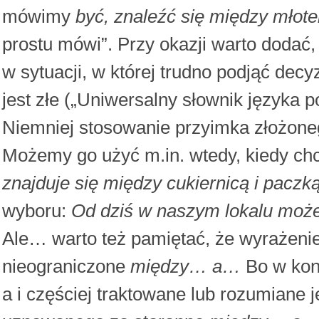
mówimy
być, znaleźć się między mło
prostu mówi”. Przy okazji warto dodać,
w sytuacji, w której trudno podjąć dec
jest złe („Uniwersalny słownik języka p
Niemniej stosowanie przyimka złożon
Możemy go użyć m.in. wtedy, kiedy chc
znajduje się między cukiernicą i pacz
wyboru:
Od dziś w naszym lokalu może
Ale… warto też pamiętać, że wyrażeni
nieograniczone
między… a…
Bo w kons
a i częściej traktowane lub rozumiane 