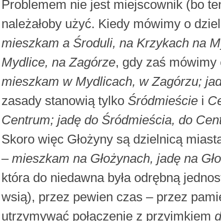
Problemem nie jest miejscownik (bo t
należałoby użyć. Kiedy mówimy o dzi
mieszkam a Środuli, na Krzykach na My
Mydlice, na Zagórze
, gdy zaś mówimy
mieszkam w Mydlicach, w Zagórzu; jad
zasady stanowią tylko
Śródmieście
i
C
Centrum; jadę do Śródmieścia, do Cen
Skoro więc Głożyny są dzielnicą miasta
–
mieszkam na Głożynach, jadę na Gł
która do niedawna była odrębną jednos
wsią), przez pewien czas – przez pamię
utrzymywać połączenie z przyimkiem