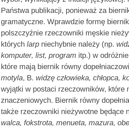
Państwa publikacji, ponieważ za biern
gramatyczne. Wprawdzie formę bierni
polszczyźnie rzeczowniki męskie nieży
których
larp
niechybnie należy (np.
wid
komputer, list, program
itp.) w odróżni
które mają biernik równy dopełniaczowi
motyla
, B.
widzę człowieka, chłopca, k
wyjątki w postaci rzeczowników, które
znaczeniowych. Biernik równy dopełn
także rzeczowniki nieżywotne będące
walca, fokstrota, menueta, mazura, ob