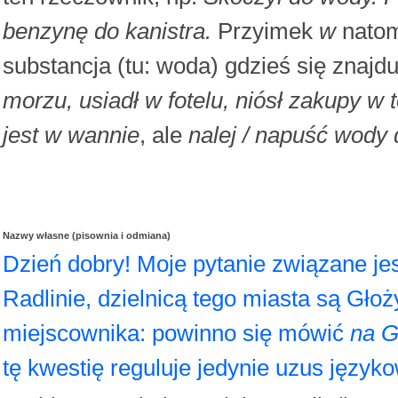
benzynę do kanistra.
Przyimek
w
natom
substancja (tu: woda) gdzieś się znajdu
morzu, usiadł w fotelu, niósł zakupy w t
jest w wannie
, ale
nalej / napuść wody
Nazwy własne (pisownia i odmiana)
Dzień dobry! Moje pytanie związane je
Radlinie, dzielnicą tego miasta są Gło
miejscownika: powinno się mówić
na G
tę kwestię reguluje jedynie uzus języ