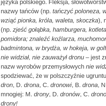
języka polskiego. Fleksja, słowotwórst
nazwy tańców (np.
tańczyć poloneza, 
wziąć pionka, króla, waleta, skoczka
),
(np.
zjeść gołąbka, hamburgera, kotleta
pomidora; znaleźć koźlarza, muchomor
badmintona, w brydża, w hokeja, w gol
nie widział, nie zauważył dronu
– jest 
nazw wyrobów przemysłowych
nie wid
spodziewać, że w polszczyźnie ugruntu
dron
, D.
drona
, C.
dronowi
, B.
drona
, 
mnogiej: M.
drony
, D.
dronów
, C.
dron
drony!