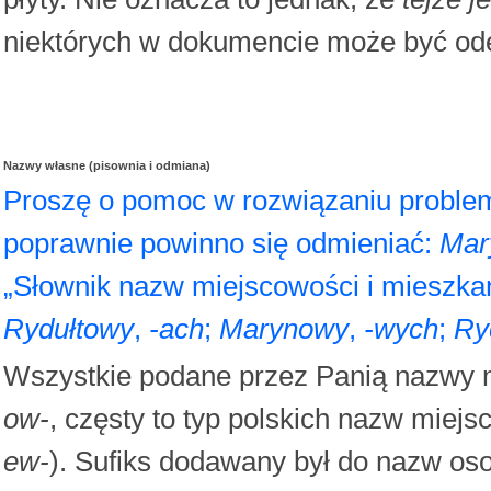
niektórych w dokumencie może być odeb
Nazwy własne (pisownia i odmiana)
Proszę o pomoc w rozwiązaniu proble
poprawnie powinno się odmieniać:
Mar
„Słownik nazw miejscowości i mieszk
Rydułtowy
,
-ach
;
Marynowy
,
-wych
;
Ry
Wszystkie podane przez Panią nazwy 
ow-
, częsty to typ polskich nazw miej
ew-
). Sufiks dodawany był do nazw oso