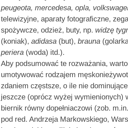
peugeota, mercedesa, opla, volkswag
telewizyjne, aparaty fotograficzne, zega
spożywcze, odzież, buty, np.
widzę tyg
(koniak),
adidasa
(but),
brauna
(golark
periera
(woda) itd.).
Aby podsumować te rozważania, warto
umotywować rodzajem męskonieżywot
zdaniem częstsze, o ile nie dominując
jeszcze (oprócz wyżej wymienionych) w
biernik równy dopełniaczowi (zob. m.
pod red. Andrzeja Markowskiego, Wars