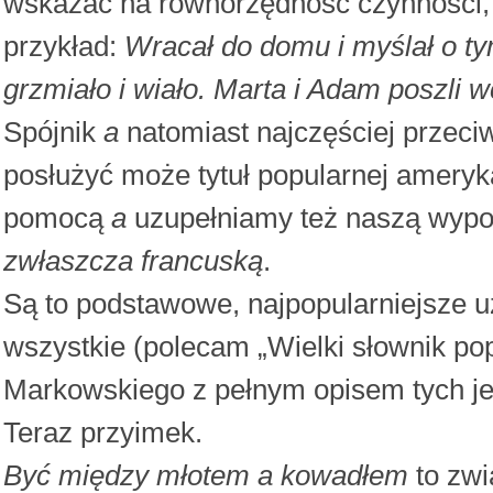
wskazać na równorzędność czynności, 
przykład:
Wracał do domu i myślał o ty
grzmiało i wiało. Marta i Adam poszli w
Spójnik
a
natomiast najczęściej przeci
posłużyć może tytuł popularnej ameryk
pomocą
a
uzupełniamy też naszą wypo
zwłaszcza francuską
.
Są to podstawowe, najpopularniejsze 
wszystkie (polecam „Wielki słownik p
Markowskiego z pełnym opisem tych je
Teraz przyimek.
Być między młotem a kowadłem
to zwi