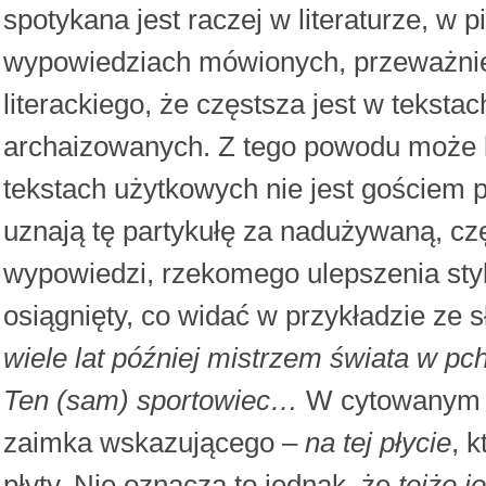
spotykana jest raczej w literaturze, w 
wypowiedziach mówionych, przeważnie 
literackiego, że częstsza jest w tekst
archaizowanych. Z tego powodu może 
tekstach użytkowych nie jest gościem
uznają tę partykułę za nadużywaną, cz
wypowiedzi, rzekomego ulepszenia stylu
osiągnięty, co widać w przykładzie ze 
wiele lat później mistrzem świata w pch
Ten (sam) sportowiec…
W cytowanym zd
zaimka wskazującego –
na tej płycie
, 
płyty. Nie oznacza to jednak, że
tejże j