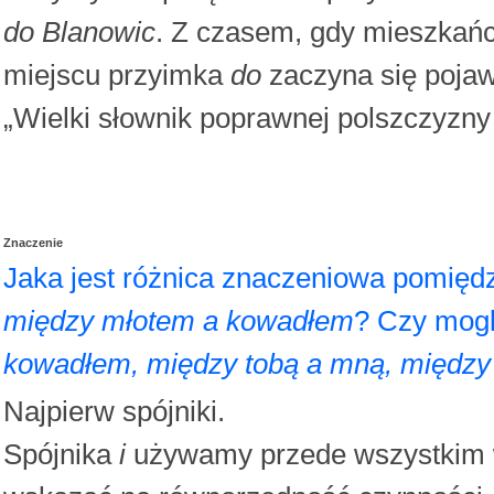
do Blanowic
. Z czasem, gdy mieszkańc
miejscu przyimka
do
zaczyna się poja
„Wielki słownik poprawnej polszczyzn
Znaczenie
Jaka jest różnica znaczeniowa pomięd
między młotem a kowadłem
? Czy mog
kowadłem, między tobą a mną, między 1
Najpierw spójniki.
Spójnika
i
używamy przede wszystkim w 