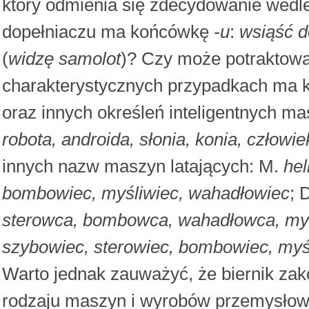
który odmienia się zdecydowanie wedle
dopełniaczu ma końcówkę
-u
:
wsiąść d
(
widzę samolot
)? Czy może potraktowa
charakterystycznych przypadkach ma
oraz innych określeń inteligentnych m
robota, androida, słonia, konia, człowie
innych nazw maszyn latających: M.
hel
bombowiec, myśliwiec, wahadłowiec
; 
sterowca, bombowca, wahadłowca, my
szybowiec, sterowiec, bombowiec, myś
Warto jednak zauważyć, że biernik za
rodzaju maszyn i wyrobów przemysłow