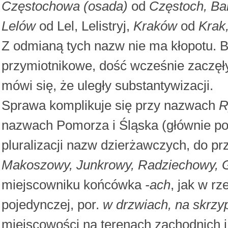
Częstochowa (osada)
od
Częstoch, Ba
Lelów
od Lel, Lelistryj,
Kraków
od
Krak
Z odmianą tych nazw nie ma kłopotu. B
przymiotnikowe, dość wcześnie zaczęł
mówi się, że uległy substantywizacji.
Sprawa komplikuje się przy nazwach
R
nazwach Pomorza i Śląska (głównie po
pluralizacji nazw dzierżawczych, do pr
Makoszowy, Junkrowy, Radziechowy, 
miejscowniku końcówka
-ach
, jak w r
pojedynczej, por.
w drzwiach, na skrzy
miejscowości na terenach zachodnich 