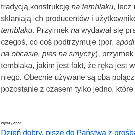
tradycją konstrukcję
na temblaku
, lec
skłaniają ich producentów i użytkowni
temblaku
. Przyimek
na
wydawał się pre
czegoś, co coś podtrzymuje (por.
spodn
na obcasie, pies na smyczy
), przyime
temblaka, jakim jest fakt, że ręka jes
niego. Obecnie używane są oba połącze
pozostanie z czasem tylko jedno, które
Wyrazy obce
Dzień dobry, piszę do Państwa z prośb