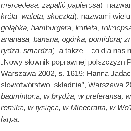
mercedesa, zapalić papierosa
), nazwam
króla, waleta, skoczka
), nazwami wielu
gołąbka, hamburgera, kotleta, rolmops
ananasa, banana, ogórka, pomidora; z
rydza, smardza
), a także – co dla nas
„Nowy słownik poprawnej polszczyzn 
Warszawa 2002, s. 1619; Hanna Jadacka
słowotwórstwo, składnia”, Warszawa 2
badmintona, w brydża, w preferansa, w 
remika, w tysiąca, w Minecrafta, w Wo
larpa
.