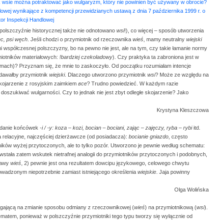
ik wsie można potraktować jako wulgaryzm, który nie powinien być używany w obrocie?
owej wynikające z kompetencji przewidzianych ustawą z dnia 7 października 1999 r. o
tor Inspekcji Handlowej
 polszczyźnie historycznej także nie odnotowano
wsi
!), co więcej – sposób utworzenia
iec, psi węch
. Jeśli chodzi o przymiotnik od rzeczownika
wieś
, mamy neutralny
wiejski
 współczesnej polszczyzny, bo na pewno nie jest, ale na tym, czy takie łamanie normy
miotników materiałowych:
!bardziej czekoladowy
). Czy praktyka ta zabroniona jest w
mach)? Przyznam się, że mnie to zaskoczyło. Od początku rozumiałam intencje
ddawałby przymiotnik
wiejski
. Dlaczego utworzono przymiotnik
wsi
? Może ze względu na
skojarzenie z rosyjskim zaimkiem
все
? Trudno powiedzieć. W każdym razie
doszukiwać wulgarności. Czy to jednak nie jest zbyt odległe skojarzenie? Jako
Krystyna Kleszczowa
dodanie końcówek
-i / -y: koza – kozi, bocian – bociani, zając – zajęczy, ryba – rybi
itd.
a relacyjne, najczęściej dzierżawcze (od posiadacza):
bocianie gniazdo
, często
ików wyżej przytoczonych, ale to tylko pozór. Utworzono je pewnie według schematu:
stała zatem wskutek nietrafnej analogii do przymiotników przytoczonych i podobnych,
tawy
wieś
, 2) pewnie jest ona rezultatem dowcipu językowego, celowego chwytu
wadzonym niepotrzebnie zamiast istniejącego określenia
wiejskie
. Jaja powinny
Olga Wolińska
gającą na zmianie sposobu odmiany z rzeczownikowej (
wieś
) na przymiotnikową (
wsi
).
hematem, ponieważ w polszczyźnie przymiotniki tego typu tworzy się wyłącznie od