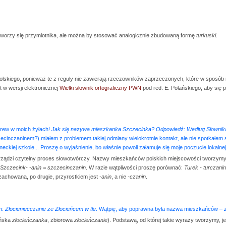
 tworzy się przymiotnika, ale można by stosować analogicznie zbudowaną formę
turkuski
.
 polskiego, ponieważ te z reguły nie zawierają rzeczowników zaprzeczonych, które w spos
 w wersji elektronicznej
Wielki słownik ortograficzny PWN
pod red. E. Polańskiego, aby się 
 krew w moich żyłach!
Jak się nazywa mieszkanka Szczecinka? Odpowiedź: Według
Słownik
inczaninem?) miałem z problemem takiej odmiany wielokrotnie kontakt, ale nie spotkałem 
neckiej szkole... Proszę o wyjaśnienie, bo właśnie powoli załamuje się moje poczucie lokalnej
rządzi czytelny proces słowotwórczy. Nazwy mieszkańców polskich miejscowości tworzymy,
Szczecink- -anin = szczecinczanin
. W razie wątpliwości proszę porównać:
Turek - turczani
achowana, po drugie, przyrostkiem jest
-anin
, a nie
-czanin
.
m:
Złocieniecczanie ze Złocieńcem w tle
. Wątpię, aby poprawna była nazwa mieszkańców –
eńska
złocieńczanka
, zbiorowa
złocieńczanie
). Podstawą, od której takie wyrazy tworzymy, je