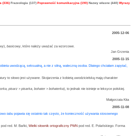
 (336)
Frazeologia (137)
Poprawność komunikacyjna (190)
Nazwy własne (440)
Wyrazy
2005-12-06
owy
),
basicowy
, które należy uważać za wzorcowe.
Jan Grzenia
2005-11-15
 kobieta uwodzącą, seksualną, a nie z silną, waleczną osoba. Dlatego chciałam zapytać,
ratury to słowo jest używane. Skojarzenia z kobietą uwodzicielską mają charakter
torka, pisarz > pisarka, bohater > bohaterka
), to jednak nie istnieje w leksyce polskiej.
Małgorzata Kita
2005-11-08
Słowo
tabu
pojawia się ostatnio tak często, że konieczność używania stosownego
pod red. M. Bańki,
Wielki słownik ortograficzny PWN
pod red. E. Polańskiego. Forma