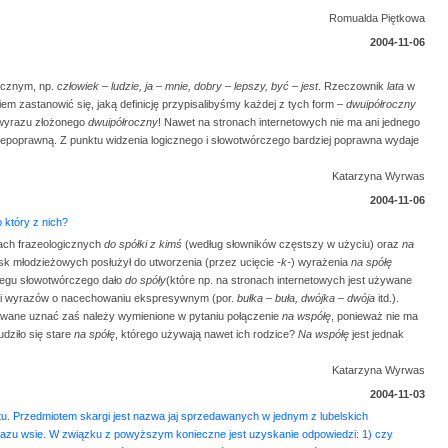
Romualda Piętkowa
2004-11-06
gicznym, np.
człowiek – ludzie, ja – mnie, dobry – lepszy, być – jest
. Rzeczownik
lata
w
m zastanowić się, jaką definicję przypisalibyśmy każdej z tych form –
dwuipółroczny
a wyrazu złożonego
dwuipółroczny
! Nawet na stronach internetowych nie ma ani jednego
iepoprawną. Z punktu widzenia logicznego i słowotwórczego bardziej poprawna wydaje
Katarzyna Wyrwas
2004-11-06
 który z nich?
kach frazeologicznych
do spółki z kimś
(według słowników częstszy w użyciu) oraz
na
sk młodzieżowych posłużył do utworzenia (przez ucięcie
-k-
) wyrażenia
na spółę
iegu słowotwórczego dało
do spóły
(które np. na stronach internetowych jest używane
 i wyrazów o nacechowaniu ekspresywnym (por.
bułka – buła, dwójka – dwója
itd.).
dowane uznać zaś należy wymienione w pytaniu połączenie
na współę
, ponieważ nie ma
dziło się stare
na spółę
, którego używają nawet ich rodzice?
Na współę
jest jednak
Katarzyna Wyrwas
2004-11-03
atu. Przedmiotem skargi jest nazwa jaj sprzedawanych w jednym z lubelskich
azu wsie. W związku z powyższym konieczne jest uzyskanie odpowiedzi: 1) czy