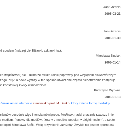
Jan Grzenia
2005-03-21
Jan Grzenia
2005-01-30
 spodem (najczęściej filiżanki, szklanki itp.).
Mirosława Siuciak
2005-01-14
ika
współudział
, ale – mimo że strukturalnie poprawny pod względem słowotwórczym –
rczego
-owy
, a nowe wyrazy w ten sposób utworzone często niepotrzebnie zastępują
ie konstrukcji
kwoty współudziału
.
Katarzyna Wyrwas
2005-01-13
 Znalazłam w Internecie
stanowisko prof. M. Bańko
, który zaleca formę
medialny
.
ariantów decyduje więc intencja mówiącego.
Mediowy
, nadal znacznie rzadszy i nie
 mediom’, ‘typowy dla mediów’, ‘znany z mediów, popularny dzięki mediom’, a także
o od opinii Mirosława Bańki. Wolę przymiotnik
medialny
. Zwykle nie jestem oporna na