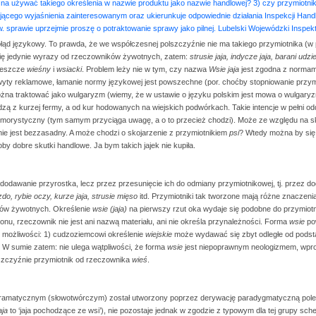
można używać takiego określenia w nazwie produktu jako nazwie handlowej? 3) czy przymiotn
ącego wyjaśnienia zainteresowanym oraz ukierunkuje odpowiednie działania Inspekcji Handl
. sprawie uprzejmie proszę o potraktowanie sprawy jako pilnej. Lubelski Wojewódzki Inspek
łąd językowy. To prawda, że we współczesnej polszczyźnie nie ma takiego przymiotnika (w
 się jedynie wyrazy od rzeczowników żywotnych, zatem:
strusie jaja, indycze jaja, barani udz
 jeszcze
wieśny
i
wsiacki
. Problem leży nie w tym, czy nazwa
Wsie jaja
jest zgodna z normami
chwyty reklamowe, łamanie normy językowej jest powszechne (por. choćby stopniowanie przy
na traktować jako wulgaryzm (wiemy, że w ustawie o języku polskim jest mowa o wulgaryz
dzą z kurzej fermy, a od kur hodowanych na wiejskich podwórkach. Takie intencje w pełni o
 humorystyczny (tym samym przyciąga uwagę, a o to przecież chodzi). Może ze względu na 
nie jest bezzasadny. A może chodzi o skojarzenie z przymiotnikiem
psi
? Wtedy można by się 
y dobre skutki handlowe. Ja bym takich jajek nie kupiła.
dodawanie przyrostka, lecz przez przesunięcie ich do odmiany przymiotnikowej, tj. przez 
zdo, rybie oczy, kurze jaja, strusie mięso
itd. Przymiotniki tak tworzone mają różne znaczeni
ików żywotnych. Określenie
wsie (jaja)
na pierwszy rzut oka wydaje się podobne do przymiotn
onu, rzeczownik nie jest ani nazwą materiału, ani nie określa przynależności. Forma
wsie
pow
e możliwości: 1) cudzoziemcowi określenie
wiejskie
może wydawać się zbyt odległe od pods
W sumie zatem: nie ulega wątpliwości, że forma
wsie
jest niepoprawnym neologizmem, wpro
lszczyźnie przymiotnik od rzeczownika
wieś
.
gramatycznym (słowotwórczym) został utworzony poprzez derywację paradygmatyczną pole
aja
to ‘jaja pochodzące ze wsi’), nie pozostaje jednak w zgodzie z typowym dla tej grupy sc