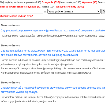
Najczęściej zadawane pytania (230)
Ortografia (595)
Interpunkcja (199)
Wymowa (69)
Znacze
obce (94)
Grzeczność językowa (41)
Różne (164)
Wszystkie tematy (3350)
w:
Uwaga! Można wybrać dział!
Słowotwórstwo
Czy program komputerowy napisany w języku Pascal można nazwać programem
paskalo
Przymiotniki od nazw języków i programów komputerowych mają z reguły końcówkę -owy,
Słowotwórstwo
Czy istnieje żeńska forma słowa
heros
- tzn.
heroska
? Czy użycie takiej formy jest popra
czy istnieje takowe rozróżnienie, czy też nie. Dziękuję za odpowiedź.
Forma żeńska od
heros
to
heroina
.
Inny słownik języka polskiego
pod redakcją Mirosława Bań
jednostkowy, czyli są właściwe tylko osobie zadającej to pytanie.
Żaden ze współczesnych słowników języka polskiego nie notuje słowa
heroska
. Choć słow
Nie ma potrzeby dublowania formy żeńskiej już istniejącej, czyli wyrazu
heroina
.
Słowotwórstwo
Chciałbym spytać o możliwość utworzenia przymiotnika od wyrazu obcego pochodzenia
ta
przymiotnika wydaje się nagląca.
Przymiotnik od
tabu
już istnieje, brzmi
tabuistyczny
i jest odnotowany w kilku słownikach (n
tabuiczny
pojawia się w tekstach, ale jest rzadka.