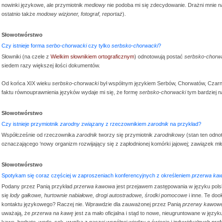
nowinki językowe, ale przymiotnik
mediowy
nie podoba mi się zdecydowanie. Drażni mnie 
ostatnio także
modowy wizjoner, fotograf, reportaż
).
Słowotwórstwo
Czy istnieje forma
serbo-chorwacki
czy tylko
serbsko-chorwacki
?
Słowniki (na czele z
Wielkim słownikiem ortograficznym
) odnotowują postać
serbsko-chorw
siedem razy większej ilości dokumentów.
Od końca XIX wieku
serbsko-chorwacki
był wspólnym językiem Serbów, Chorwatów, Czarnog
faktu równouprawnienia języków wydaje mi się, że formę
serbsko-chorwacki
tym bardziej n
Słowotwórstwo
Czy istnieje przymiotnik
zarodny
związany z rzeczownikiem
zarodnik
na przykład?
Współcześnie od rzeczownika
zarodnik
tworzy się przymiotnik
zarodnikowy
(stan ten odn
oznaczającego ‘nowy organizm rozwijający się z zapłodnionej komórki jajowej; zawiązek mło
Słowotwórstwo
Spotykam się coraz częściej w zaproszeniach konferencyjnych z określeniem
przerwa ka
Podany przez Panią przykład
przerwa kawowa
jest przejawem zastępowania w języku pols
się
lody gałkowe, hurtownie nabiałowe, drogi autostradowe, środki pomocowe
i inne. Te doo
kontaktu językowego? Raczej nie. Wprawdzie dla zauważonej przez Panią
przerwy kawowe
uważają, że
przerwa na kawę
jest za mało oficjalna i stąd to nowe, nieugruntowane w jęz
kawę, herbatę, wodę, sok, wynika z naszej wspólnej wiedzy o świecie i indywidualnych prefe