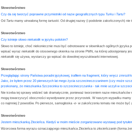
Słowotwórstwo
Czy da się tworzyć poprawne przymiotniki od nazw geograficznych typu
Turku
i
Tartu
?
Od
Tartu
mamy utrwaloną formę
tartuski
. Od drugiej nazwy (i podobnie zakończonych) nie
Słowotwórstwo
Czy istnieje słowo
niekatolik
w języku polskim?
Słowo to istnieje, choć niekoniecznie musi być odnotowane w słownikach ogólnych języka
wpisać wyraz
niekatolik
do stosownego okienka na stronie PWN, na której udostępniany jest
niekatolik
się używa, wystarczy go wpisać do dowolnej wyszukiwarki internetowej.
Słowotwórstwo
Przeglądając strony Państwa poradni językowej, trafiłem na fragment, który wręcz zmroził
Jako, że byłem przez 20 pierwszych lat mego życia szczecineczczaninem (czy może szczec
przekonany, że mieszkanka Szczecinka to
szczecineczczanka
- tak mnie uczyli w szczeci
Nie trzeba tej sprawy widzieć tak dramatycznie, ponieważ tworzeniem nazw mieszkańców 
mogą towarzyszyć oboczności wywoływane przez przyrostek. W naszym wypadku mamy
co najmniej 2 powodów. Po pierwsze, samogłoska
-e-
w zakończeniu tematu nie może być z
Słowotwórstwo
Jestem mieszkanką Złocieńca. Kiedyś w moim mieście zorganizowano wystawę pod tytułe
Wzorcowa forma wyrazu oznaczającego mieszkańca Złocieńca to
złocieńczanin
(forma ż