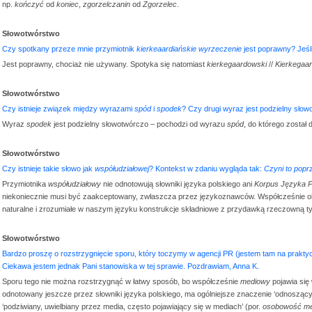
np.
kończyć
od
koniec
,
zgorzelczanin
od
Zgorzelec
.
Słowotwórstwo
Czy spotkany przeze mnie przymiotnik
kierkeaardiańskie wyrzeczenie
jest poprawny? Jeśli
Jest poprawny, chociaż nie używany. Spotyka się natomiast
kierkegaardowski
//
Kierkegaa
Słowotwórstwo
Czy istnieje związek między wyrazami
spód
i
spodek
? Czy drugi wyraz jest podzielny sło
Wyraz
spodek
jest podzielny słowotwórczo – pochodzi od wyrazu
spód
, do którego został
Słowotwórstwo
Czy istnieje takie słowo jak
współudziałowej
? Kontekst w zdaniu wygląda tak:
Czyni to popr
Przymiotnika
współudziałowy
nie odnotowują słowniki języka polskiego ani
Korpus Języka 
niekoniecznie musi być zaakceptowany, zwłaszcza przez językoznawców. Współcześnie 
naturalne i zrozumiałe w naszym języku konstrukcje składniowe z przydawką rzeczowną 
Słowotwórstwo
Bardzo proszę o rozstrzygnięcie sporu, który toczymy w agencji PR (jestem tam na prakty
Ciekawa jestem jednak Pani stanowiska w tej sprawie. Pozdrawiam, Anna K.
Sporu tego nie można rozstrzygnąć w łatwy sposób, bo współcześnie
mediowy
pojawia się
odnotowany jeszcze przez słowniki języka polskiego, ma ogólniejsze znaczenie ‘odnosząc
‘podziwiany, uwielbiany przez media, często pojawiający się w mediach’ (por.
osobowość me