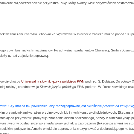
nadmierne rozpowszechnienie przyrostka
-owy
, który tworzy wiele derywatów niedostatecz
acki
w znaczeniu ‘serbski i chorwacki’. Wprawdzie w Internecie znaleźć można ponad 100 
órców i bośniackich muzułmanów. Po uchwałach parlamentów Chorwacji, Serbii i Bośni uzn
ależy uznać za jedynie poprawną.
otowuje choćby
Uniwersalny słownik języka polskiego PWN
pod red. S. Dubisza. Do połowy X
dej rośliny’, co odnotowuje
Słownik języka polskiego PWN
pod red. W. Doroszewskiego ora
wowa
. Czy można tak powiedzieć, czy raczej poprawne jest określenie
przerwa na kawę
? Wy
kim przymiotnikami wyrażeń przyimkowych lub innych konstrukcji składniowych. Ekspansja
kreślające przymiotniki precyzują znaczenie członu nadrzędnego, nazwy z nimi zaczynają peł
j
jest wzór w postaci
przerwy śniadaniowej
, jednak w zaproszeniu (tekście pisanym) nie st
yku polskim, połączenie. A może w tekście zaproszenia zrezygnować z dookreślającego
na ka
rencji.