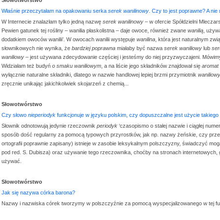
Właśnie przeczytałam na opakowaniu serka
serek wanilinowy
. Czy to jest poprawne? A nie
W Internecie znalazłam tylko jedną nazwę
serek wanilinowy
– w ofercie Spółdzielni Mleczar
Pewien gatunek tej rośliny – wanilia płaskolistna – daje owoce, również zwane
wanilią
, używ
dodatkiem owoców wanilii’. W owocach wanilii występuje
wanilina
, która jest naturalnym 
słownikowych nie wynika, że
bardziej poprawna
miałaby być nazwa
serek waniliowy
lub
ser
waniliowy
– jest używana zdecydowanie częściej i jesteśmy do niej przyzwyczajeni. Mówim
Widziałam też budyń
o smaku waniliowym
, a na liście jego składników znajdował się
aromat 
wyłącznie naturalne składniki, dlatego w nazwie handlowej lepiej brzmi przymiotnik
waniliow
zręcznie unikając jakichkolwiek skojarzeń z chemią...
Słowotwórstwo
Czy słowo
nieperiodyk
funkcjonuje w języku polskim, czy dopuszczalne jest użycie takiego
Słownik odnotowują jedynie rzeczownik
periodyk
‘czasopismo o stałej nazwie i ciągłej nu
sposób dość regularny za pomocą typowych przyrostków, jak np. nazwy żeńskie, czy prz
ortografii poprawnie zapisany) istnieje w zasobie leksykalnym polszczyzny, świadczyć mogą
pod red. S. Dubisza) oraz używanie tego rzeczownika, choćby na stronach internetowych,
używać.
Słowotwórstwo
Jak się nazywa córka barona?
Nazwy i nazwiska córek tworzymy w polszczyźnie za pomocą wyspecjalizowanego w tej fu