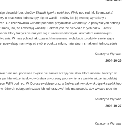
ając słowniki (por. choćby
Słownik języka polskiego PWN
pod red. M. Szymczaka).
owy
o znaczeniu ‘odnoszący się do wanilii – rośliny lub jej owocu; wyrabiany z
zych. Od rzeczownika
wanilina
pochodzi przymiotnik
wanilinowy
. Z powyższych definicji
smak, i to, że zawierają wanilinę. Faktem jest, że pierwsza z tych nazw –
serek
anilii, który faktycznie nazywa się
cukrem wanilinowym
i
aromatem wanilinowym
.
tycznie. W naszych jednak czasach konsumenci wolą kupić produkty zawierające
we
, pozwalając nam wiązać swój produkt z miłym, naturalnym smakiem i jednocześnie
Katarzyna Wyrwas
2004-10-29
kach nie ma, ponieważ zwykle nie zamieszczają one słów, które można utworzyć w
z punktu widzenia słowotwórstwa utworzony poprawnie, a z punktu widzenia polskiej
kiego PWN
pod red. W. Doroszewskiego oraz w
Uniwersalnym słowniku języka polskiego
 w różnych odstępach czasu lub jednorazowe’ i nie ma powodu, aby wyrazu tego nie
Katarzyna Wyrwas
2004-10-27
Katarzyna Wyrwas