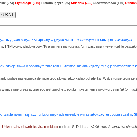
nie (274)
Etymologia (310)
Historia języka (26)
Składnia (336)
Słowotwórstwo (139)
Odmiana
wym
czy
pascalowym
? A napisany w języku Basic –
basicowym
, bo raczej nie
basikowym
.
 np. HTML-owy, windowsowy. To argument na korzyść form
pascalowy
(ewentualnie
paskal
wne? Istnieje słowo o podobnym znaczeniu –
heroina
, ale ona kojarzy mi się jednoznacznie z
ki podaje następującą definicję tego słowa: ‘aktorka lub bohaterka’. W dyskursie teorii lite
o wymyślone przez pytającego jest zgodne z polskim systemem słowotwórczym (
aktor > ak
bu
. Zastanawiam się, czy funkcjonujący gdzieniegdzie wyraz
tabuiczny
jest dopuszczalny. 
p.
Uniwersalny słownik języka polskiego
pod red. S. Dubisza,
Wielki słownik wyrazów obcych