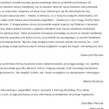
ksykalnym współczesnego języka polskiego dwa przymiotniki pochodzące od
wny element nazwy handlowej, ma on bowiem obecnie nacechowanie zdecydowanie
. w znaczeniu ‘związany ze wsią’ oraz ‘odnoszący się do mieszkańców wsi;
 jest opozycja wieś – miasto, w której to, co z wsią ma związek (mieszkańcy, ich
iu wielu osób miewa nacechowanie pogardliwe – świadczyć o tym mogą choćby łatwo
derskim
. Z drugiej jednak strony przymiotnik
wiejski
kojarzy się Polakom z terenami
racji:
dobra polska kuchnia z wiejskim klimatem
oraz nazwy handlowe produktów
m agroturystyki. Takie pozytywne konotacje pozwalają na użycie w nazwie handlowej
nwencje gramatyczne polszczyzny, przymiotnik
wsi
występujący w nazwie handlowej
rzona niepoprawnie. Wyrazu tego wulgaryzmem nazwać jednak nie można, bo – choć
wyrażają za jego pomocą swych emocji względem czegoś lub kogoś i nie łamią przy tym
Katarzyna Wyrwas
 systemowo forma na pewno budzi zainteresowanie, przyciąga uwagę, tzn. spełnia
pozostaje grą tylko dla tych, którzy znają jej zasady, czyli rozumieją mechanizm
ł językowych. Jak niegdyś
!cókier
, tak i
!wsie
uznałabym za niepoprawne i niemogące
Aldona Skudrzyk
o lekceważące, pogardliwe, wręcz używane z intencją obraźliwą. Przy takiej
 o tym, że jaja pochodzą ze wsi, informacja ta dodatkowo otrzymuje negatywne
Ewa Biłas-Pleszak
2004-10-30