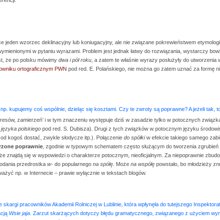
ce jeden wzorzec deklinacyjny lub koniugacyjny, ale nie związane pokrewieństwem etymolo
ymienionymi w pytaniu wyrazami. Problem jest jednak łatwy do rozwiązania, wystarczy bowie
jest, że po polsku mówimy
dwa i pół roku
, a zatem te właśnie wyrazy posłużyły do utworzeni
łowniku ortograficznym PWN
pod red. E. Polańskiego, nie można go zatem uznać za formę n
np. kupujemy coś wspólnie, dzieląc się kosztami. Czy te zwroty są poprawne? A jeżeli tak, to
teresów, zamierzeń’ i w tym znaczeniu występuje dziś w zasadzie tylko w potocznych związ
 języka polskiego
pod red. S. Dubisza). Drugi z tych związków w potocznym języku środowi
ś od kogoś dostać, zwykle słodycze itp.). Połączenie
do spółki
w efekcie takiego samego zab
rzone poprawnie
, zgodnie w typowym schematem często służącym do tworzenia zgrubień
e znajdą się w wypowiedzi o charakterze potocznym, nieoficjalnym. Za niepoprawnie zbu
dodania przedrostka
w-
do popularnego
na spółę
. Może
na współę
powstało, bo młodzieży znu
uważyć np. w Internecie – prawie wyłącznie w tekstach blogów.
 skargi pracowników Akademii Rolniczej w Lublinie, która wpłynęła do tutejszego Inspektor
acją
Wsie jaja
. Zarzut skarżących dotyczy błędu gramatycznego, związanego z użyciem wyr