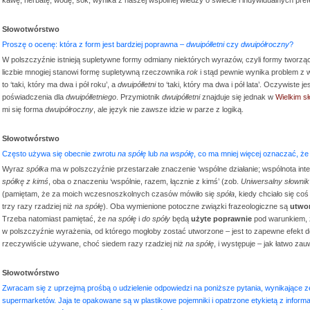
Słowotwórstwo
Proszę o ocenę: która z form jest bardziej poprawna –
dwuipółletni
czy
dwuipółroczny
?
W polszczyźnie istnieją supletywne formy odmiany niektórych wyrazów, czyli formy tworzą
liczbie mnogiej stanowi formę supletywną rzeczownika
rok
i stąd pewnie wynika problem z w
to ‘taki, który ma dwa i pół roku’, a
dwuipółletni
to ‘taki, który ma dwa i pół lata’. Oczywiste 
poświadczenia dla
dwuipółletniego
. Przymiotnik
dwuipółletni
znajduje się jednak w
Wielkim s
mi się forma
dwuipółroczny
, ale język nie zawsze idzie w parze z logiką.
Słowotwórstwo
Często używa się obecnie zwrotu
na spółę
lub
na współę
, co ma mniej więcej oznaczać, że 
Wyraz
spółka
ma w polszczyźnie przestarzałe znaczenie ‘wspólne działanie; wspólnota in
spółkę z kimś
, oba o znaczeniu ‘wspólnie, razem, łącznie z kimś’ (zob.
Uniwersalny słownik
(pamiętam, że za moich wczesnoszkolnych czasów mówiło się
spóła
, kiedy chciało się co
trzy razy rzadziej niż
na spółę
). Oba wymienione potoczne związki frazeologiczne są
utwo
Trzeba natomiast pamiętać, że
na spółę
i
do spóły
będą
użyte poprawnie
pod warunkiem, ż
w polszczyźnie wyrażenia, od którego mogłoby zostać utworzone – jest to zapewne efekt 
rzeczywiście używane, choć siedem razy rzadziej niż
na spółę
, i występuje – jak łatwo za
Słowotwórstwo
Zwracam się z uprzejmą prośbą o udzielenie odpowiedzi na poniższe pytania, wynikające ze
supermarketów. Jaja te opakowane są w plastikowe pojemniki i opatrzone etykietą z inform