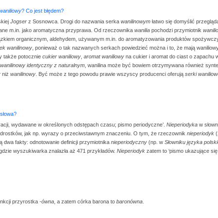
waniliowy
? Co jest błędem?
skiej
Jogser
z Sosnowca. Drogi do nazwania serka
wanilinowym
łatwo się domyślić przegląd
ane m.in. jako aromatyczna przyprawa. Od rzeczownika
wanilia
pochodzi przymiotnik
wanili
związkiem organicznym, aldehydem, używanym m.in. do aromatyzowania produktów spożywc
ek wanilinowy
, ponieważ o tak nazwanych serkach powiedzieć można i to, że mają waniliowy 
y także potocznie
cukier waniliowy
,
aromat waniliowy
na cukier i aromat do ciast o zapachu w
wanilinowy identyczny z naturalnym
, wanilina może być bowiem otrzymywana również synte
y
niż
wanilinowy
. Być może z tego powodu prawie wszyscy producenci oferują
serki wanilio
 słowa?
meracji, wydawane w określonych odstępach czasu; pismo periodyczne’.
Nieperiodyka
w słowni
edrostków, jak np. wyrazy o przeciwstawnym znaczeniu. O tym, że rzeczownik
nieperiodyk
(
 dwa fakty: odnotowanie definicji przymiotnika
nieperiodyczny
(np. w
Słowniku języka pols
 gdzie wyszukiwarka znalazła aż 471 przykładów.
Nieperiodyk
zatem to ‘pismo ukazujące się
nkcji przyrostka
-ówna
, a zatem córka barona to
baronówna
.