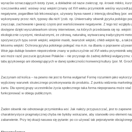
wyrazów oznaczających istoty żywe, a dokładnie od nazw zwierząt, np.
krowie mleko, kurz
rzeczownika
wieś: wsiowy
oraz
wiejski
(znany od XVI wieku przymiotnik
wieśny
wyszedł ju
negatywne, pogardliwe lub lekceważące, używany bywa nawet z intencją obraźliwą (por.
ws
wykonywany przez nich, typowy dla nich’ (zob. np.
Uniwersalny słownik języka polskigo
pod
zwyczaje, zachowanie i gwara) często jest wartościowane negatywnie. Z tego też względu
dostępne dzięki wyszukiwarkom strony internetowe, na których przedstawia się np.
wiejski
ekologicznie czystymi, nieskażonymi, ze zdrową, naturalną, wytwarzaną tradycyjnymi meto
spożywczych typu
serek wiejski, wiejskie masło, twarożek wiejski, chleb wiejski
itp., a tak
leksemu
wiejski
. Ochrona języka polskiego polegać ma m.in. na dbaniu o poprawne używanie
Wsie jaja
dubluje bowiem niepotrzebnie znany w polszczyźnie od XVI wieku przymiotnik
wie
wsi
może razić poczucie językowe Polaków – nie przystaje do żadnej definicji wulgaryzmu
tabu językowego ani obowiązujących w danej społeczności konwencji kultury (por. M. Gro
Zaczynam od końca – na pewno nie jest to forma wulgarna! Formę rozumiem jako wykorzy
wyjściowy warunek skutecznego przekonywania do produktu. Z punktu widzenia marketingowe
żartu. Dla sporej grupy uczestników życia społecznego taka forma niepoprawna może sta
funkcjonować w obiegu publicznym.
Żaden słownik nie odnotowuje przymiotnika
wsi
. Jak należy przypuszczać, jest to zapewne
charakterystyce pragmatycznej chyba nie byłoby wskazane, aby stanowiło ono element naz
zabarwienie. Przy tej okazji nasuwa się pytanie: po co używać tak pejoratywnie obciążonego
Słowotwórstwo