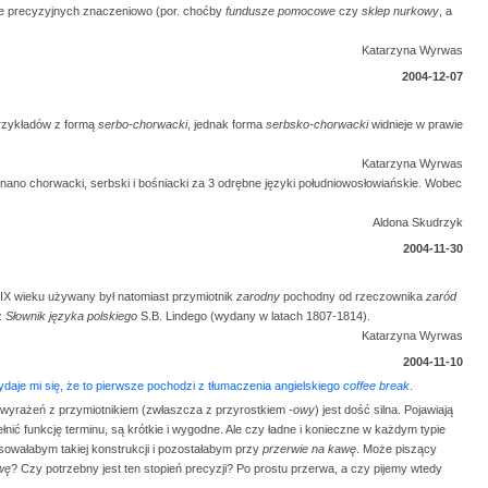
nie precyzyjnych znaczeniowo (por. choćby
fundusze pomocowe
czy
sklep nurkowy
, a
Katarzyna Wyrwas
2004-12-07
przykładów z formą
serbo-chorwacki
, jednak forma
serbsko-chorwacki
widnieje w prawie
Katarzyna Wyrwas
ano chorwacki, serbski i bośniacki za 3 odrębne języki południowosłowiańskie. Wobec
Aldona Skudrzyk
2004-11-30
IX wieku używany był natomiast przymiotnik
zarodny
pochodny od rzeczownika
zaród
z
Słownik języka polskiego
S.B. Lindego (wydany w latach 1807-1814).
Katarzyna Wyrwas
2004-11-10
daje mi się, że to pierwsze pochodzi z tłumaczenia angielskiego
coffee break
.
 wyrażeń z przymiotnikiem (zwłaszcza z przyrostkiem
-owy
) jest dość silna. Pojawiają
nić funkcję terminu, są krótkie i wygodne. Ale czy ładne i konieczne w każdym typie
osowałabym takiej konstrukcji i pozostałabym przy
przerwie na kawę
. Może piszący
wę
? Czy potrzebny jest ten stopień precyzji? Po prostu przerwa, a czy pijemy wtedy