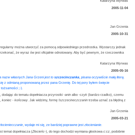
Katarzyna Wyrwas
2005-11-04
Jan Grzenia
2005-10-31
ób regularny można utworzyć za pomocą odpowiedniego przedrostka. Wystarczy jednak
przekonać, że wyraz ów jest oficjalnie odnotowany. Aby być pewnym, że rzeczownika
Katarzyna Wyrwas
2005-05-16
a nazw własnych
Jana Grzeni jest to
szczecinczanka
, pisana oczywiście małą literą
.
się z odmianą proponowaną przez pana Grzenię. Do tej pory byłem święcie
 tożsamości ;-).
 dodając do tematu dopełniacza przyrostki
-anin
albo
-czyk
(bardzo rzadko), czemu
n, koniec - końcowy
. Jak widzimy, formę
!szczecineczczanin
trzeba uznać za błędną z
Jan Grzenia
2005-03-21
złocieniecczanie
, wydaje mi się, ze bardziej poprawne jest
złocienianie
.
st temat dopełniacza (
Złocieńc-
), do tego dochodzi wymiana głoskowa
c:cz
, podobnie