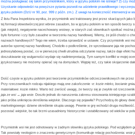
można posługiwać się takim przymiotnikiem, który w języku polskim nie istnieje? 2) czy 
Uzyskanie odpowiedzi na powyższe pytania pozwoli na udzielenie prawidłowego i wyczerpuj
języku polskim (DzU nr 90, poz. 999 z późn. zm.). Z uwagi na konieczność interwencji w ww
Z listu Pana Inspektora wynika, że przymiotnik
wsi
traktowany jest przez skarżących jako b
tej formacji słowotwórczej jest wbrew zasadom, bo w języku polskim w ten sposób tworzy
(jak
miejski
), negatywnie nacechowany
wsiowy
, w starych zaś słownikach spotkać można
było fortunne i czy było zasadne w tworzeniu nazwy handlowej. Wiemy, że jeśli chodzi o 
nazwach handlowych? Tego nie wiem, trzeba sprawdzić w ustawie. Czy przymiotnik
wsi
moż
autorów spornej nazwy handlowej. Chodziło o podkreślenie, że sprzedawane jaja nie pocho
jednosylabową postać, co w pierwszej chwili utrudnia odczytanie nazwy, także daje efekt
doszukiwanie się wulgarności wydaje się nadinterpretacją. Tym samym konflikt w mojej oce
językoznawcy nie możemy opierać się na domysłach. Wątpię też, czy takie skojarzenie dałob
Dość częste w języku polskim jest tworzenie przymiotników odrzeczownikowych nie przez 
Przy rzeczownikach rodzaju nijakiego mają one zakończenie
-e: kozie mleko, bocianie gnia
materiałowe:
kozie mleko
. Warto też zwrócić uwagę, że tworzy się je zwykle od rzeczown
jaja ze wsi → jaja wsie
. Doszło jednak do naruszenia zakresu stosowania istniejącego szabl
jako próba uniknięcia określenia
wiejskie
. Dlaczego się pojawiła? Przychodzą do głowy dwi
marketingowego: dziwne określenie skupia uwagę. Pewnie w grę wchodzi druga możliwość. 
pozostać
wiejskie
, bo tak brzmi uzasadniony historycznie i ustabilizowany od wieków w po
Przymiotnik
wsi
nie jest odnotowany w żadnym słowniku języka polskiego. Pod względem 
Tak powstały neologizm o znaczeniu genetycznym (komunikuje relację pochodzenia:
wsie j