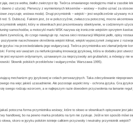
e jaja, owcza wełna, białko zwierzęce
itp. Twórca omawianego neologizmu miał w zasobie le
ż dawno z użycia). Pierwszy z wymienionych leksemów –
wsiowy
– trudno uznać za stoso
iowe zwyczaje, wsiowa moda
). Drugi przymiotnik –
wiejski
– jest współcześnie używany m.in
 red. S. Dubisza). Faktem jest, że w polszczyźnie, zwłaszcza potocznej, mocno akcentowana
 przymiotnik
wiejski
, który w słownikach jest prezentowany obiektywnie, w codziennym użyc
 tuning
samochodów, a motocykl marki WSK nazywa się ironicznie
wiejskim sprzętem kaska
dami żywnością, do czego nawiązuje np. nazwa sieci restauracji
Wiejskie jadło
, opisy restau
że pozytywnie nacechowane określenia
wiejski klimat, wiejski wypoczynek
związane z rozwoje
 języka i na przeciwdziałaniu jego wulgaryzacji. Twórca przymiotnika
wsi
złamał jedynie ko
jski
. Formę
wsi
uważam za niefunkcjonalną innowację językową, która w dodatku jest utwo
: nie jest wyrazem ordynarnym, uznawanym za nieprzyzwoity ani grubiański, a mówiący nie 
chowski: Słownik polskich przekleństw i wulgaryzmów. Warszawa 1995).
stującą mechanizm gry językowej w celach perswazyjnych. Taka zdecydowanie niepoprawna
go ma więc jakieś uzasadnienie. Ale pozostaje aspekt inny - ochrona języka. Gra językowa 
ć się swego rodzaju wzorcem, a w najlepszym razie dowodem przyzwolenia na łamanie regu
 jakaś potoczna forma przymiotnika
wsiowy
, które to słowo w słownikach opisywane jest jak
wy handlowej, bo na pewno marka produktu na tym nie zyskuje. Jeśli w ten sposób mówi się
 słowa, skoro w języku polskim istnieje całkiem przyzwoity i neutralny przymiotnik
wiejski
?