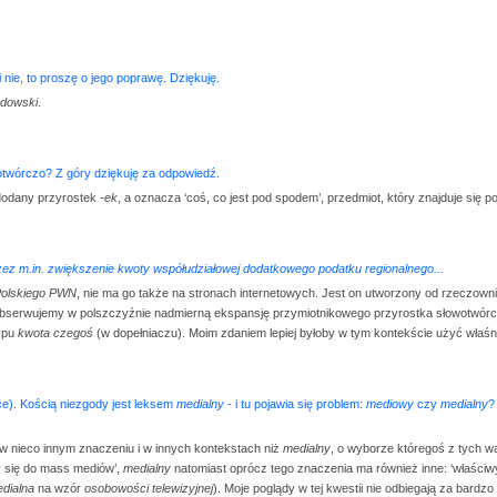
 nie, to proszę o jego poprawę. Dziękuję.
rdowski
.
wotwórczo? Z góry dziękuję za odpowiedź.
 dodany przyrostek
-ek
, a oznacza ‘coś, co jest pod spodem’, przedmiot, który znajduje się pod
zez m.in. zwiększenie kwoty współudziałowej dodatkowego podatku regionalnego...
Polskiego PWN
, nie ma go także na stronach internetowych. Jest on utworzony od rzeczown
obserwujemy w polszczyźnie nadmierną ekspansję przymiotnikowego przyrostka słowotwó
typu
kwota czegoś
(w dopełniaczu). Moim zdaniem lepiej byłoby w tym kontekście użyć właśn
ce). Kością niezgody jest leksem
medialny
- i tu pojawia się problem:
mediowy
czy
medialny
?
 w nieco innym znaczeniu i w innych kontekstach niż
medialny
, o wyborze któregoś z tych w
y się do mass mediów’,
medialny
natomiast oprócz tego znaczenia ma również inne: ‘właściwy
dialna
na wzór
osobowości telewizyjnej
). Moje poglądy w tej kwestii nie odbiegają za bardz