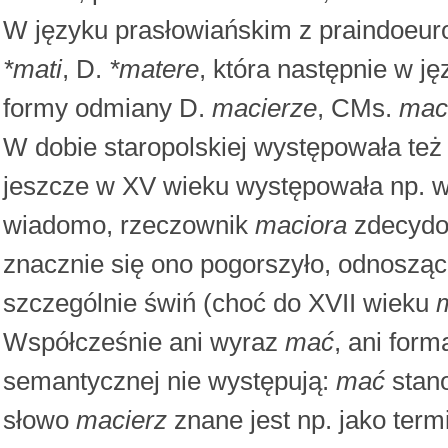
W języku prasłowiańskim z praindoeur
*mati
, D.
*matere
, która następnie w j
formy odmiany D.
macierze
, CMs.
mac
W dobie staropolskiej występowała te
jeszcze w XV wieku występowała np. w p
wiadomo, rzeczownik
maciora
zdecydow
znacznie się ono pogorszyło, odnosząc 
szczególnie świń (choć do XVII wieku
Współcześnie ani wyraz
mać
, ani for
semantycznej nie występują:
mać
stano
słowo
macierz
znane jest np. jako term