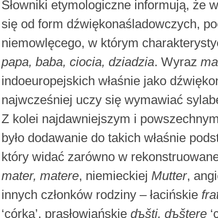
Słowniki etymologiczne informują, że
się od form dźwiękonaśladowczych, po
niemowlęcego, w którym charakterystyc
papa, baba, ciocia, dziadzia
. Wyraz
ma
indoeuropejskich właśnie jako dźwięko
najwcześniej uczy się wymawiać syla
Z kolei najdawniejszym i powszechny
było dodawanie do takich właśnie pod
który widać zarówno w rekonstruowane
mater, matere
, niemieckiej
Mutter
, ang
innych członków rodziny – łacińskie
fra
‘córka’, prasłowiańskie
dъšti, dъštere
‘c