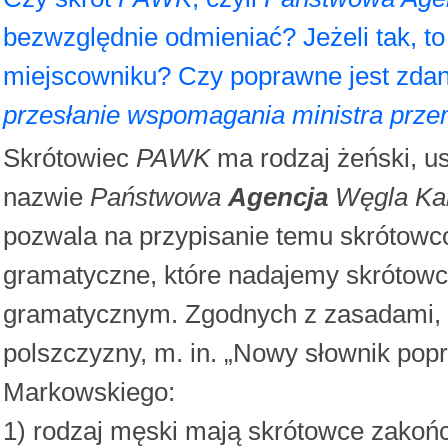
bezwzględnie odmieniać? Jeżeli tak, to
miejscowniku? Czy poprawne jest zdan
przesłanie wspomagania ministra przem
Skrótowiec
PAWK
ma rodzaj żeński, u
nazwie
Państwowa
Agencja
Węgla Ka
pozwala na przypisanie temu skrótowc
gramatyczne, które nadajemy skrótowc
gramatycznym. Zgodnych z zasadami, k
polszczyzny, m. in. „Nowy słownik pop
Markowskiego:
1) rodzaj męski mają skrótowce zakoń