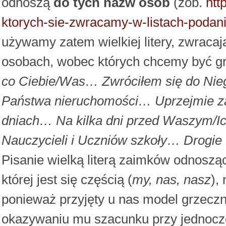
odnoszą
do tych nazw osób
(zob.
htt
ktorych-sie-zwracamy-w-listach-podan
używamy zatem wielkiej litery, zwracaj
osobach, wobec których chcemy być gr
co Ciebie/Was… Zwróciłem się do Nie
Państwa nieruchomości… Uprzejmie z
dniach… Na kilka dni przed Waszym/I
Nauczycieli i Uczniów szkoły… Drogie
Pisanie wielką literą zaimków odnosząc
której jest się częścią (
my, nas, nasz
),
ponieważ przyjęty u nas model grzeczn
okazywaniu mu szacunku przy jednocz