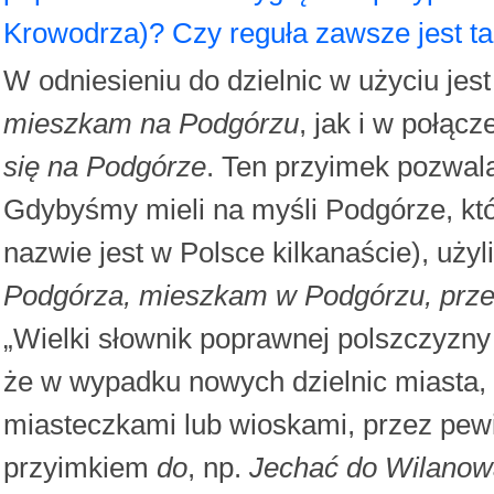
Krowodrza)? Czy reguła zawsze jest ta
W odniesieniu do dzielnic w użyciu jes
mieszkam na Podgórzu
, jak i w połąc
się na Podgórze
. Ten przyimek pozwala
Gdybyśmy mieli na myśli Podgórze, któr
nazwie jest w Polsce kilkanaście), uż
Podgórza, mieszkam w Podgórzu, prz
„Wielki słownik poprawnej polszczyzn
że w wypadku nowych dzielnic miasta, 
miasteczkami lub wioskami, przez pewi
przyimkiem
do
, np.
Jechać do Wilanow