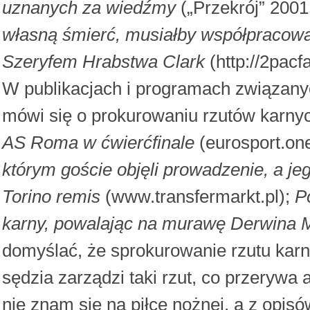
uznanych za wiedźmy
(„Przekrój” 2001
własną śmierć, musiałby współpracować 
Szeryfem Hrabstwa Clark
(http://2pacfa
W publikacjach i programach związany
mówi się o prokurowaniu rzutów karny
AS Roma w ćwierćfinale
(eurosport.one
którym goście objęli prowadzenie, a j
Torino remis
(www.transfermarkt.pl);
P
karny, powalając na murawę Derwina M
domyślać, że sprokurowanie rzutu karn
sędzia zarządzi taki rzut, co przerywa 
nie znam się na piłce nożnej, a z opi