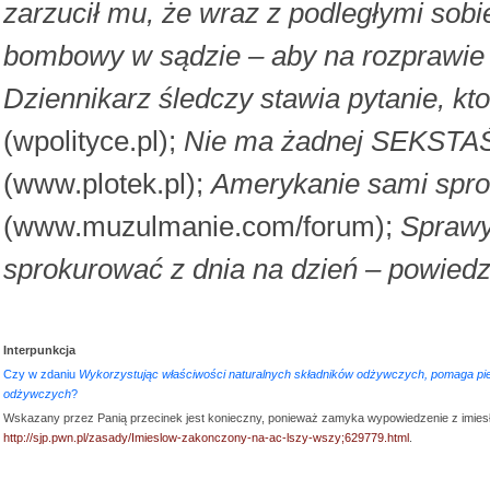
zarzucił mu, że wraz z podległymi sob
bombowy w sądzie – aby na rozprawie n
Dziennikarz śledczy stawia pytanie, kto
(wpolityce.pl);
Nie ma żadnej SEKSTAŚM
(www.plotek.pl);
Amerykanie sami spro
(www.muzulmanie.com/forum);
Sprawy
sprokurować z dnia na dzień – powiedzi
Interpunkcja
Czy w zdaniu
Wykorzystując właściwości naturalnych składników odżywczych, pomaga piel
odżywczych
?
Wskazany przez Panią przecinek jest konieczny, ponieważ zamyka wypowiedzenie z imies
http://sjp.pwn.pl/zasady/Imieslow-zakonczony-na-ac-lszy-wszy;629779.html
.