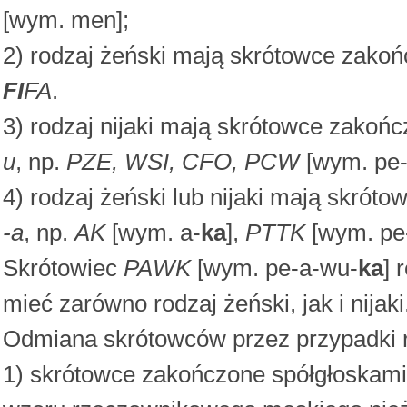
[wym. men];
2) rodzaj żeński mają skrótowce zak
FI
FA
.
3) rodzaj nijaki mają skrótowce zak
u
, np.
PZE, WSI, CFO, PCW
[wym. pe-
4) rodzaj żeński lub nijaki mają skr
-a
, np.
AK
[wym. a-
ka
],
PTTK
[wym. pe-
Skrótowiec
PAWK
[wym. pe-a-wu-
ka
] 
mieć zarówno rodzaj żeński, jak i nijaki
Odmiana skrótowców przez przypadki r
1) skrótowce zakończone spółgłoskami