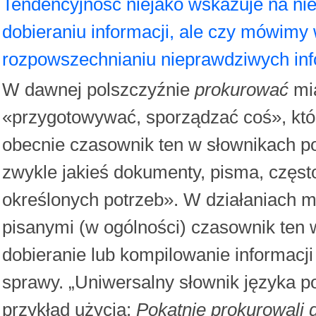
Tendencyjność niejako wskazuje na ni
dobieraniu informacji, ale czy mówimy 
rozpowszechnianiu nieprawdziwych info
W dawnej polszczyźnie
prokurować
mia
«przygotowywać, sporządzać coś», któr
obecnie czasownik ten w słownikach poj
zwykle jakieś dokumenty, pisma, częst
określonych potrzeb». W działaniach 
pisanymi (w ogólności) czasownik ten
dobieranie lub kompilowanie informacj
sprawy. „Uniwersalny słownik języka po
przykład użycia:
Pokątnie prokurowali