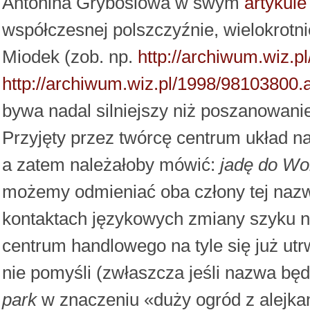
Antonina Grybosiowa w swym
artykule
współczesnej polszczyźnie, wielokrotni
Miodek (zob. np.
http://archiwum.wiz.
http://archiwum.wiz.pl/1998/98103800.
bywa nadal silniejszy niż poszanowanie
Przyjęty przez twórcę centrum układ 
a zatem należałoby mówić:
jadę do Wo
możemy odmieniać oba człony tej nazw
kontaktach językowych zmiany szyku n
centrum handlowego na tyle się już utr
nie pomyśli (zwłaszcza jeśli nazwa bę
park
w znaczeniu «duży ogród z alejka