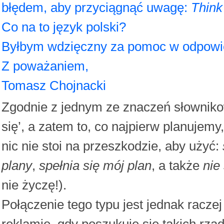
błędem, aby przyciągnąć uwagę:
Think 
Co na to język polski?
Byłbym wdzięczny za pomoc w odpowie
Z poważaniem,
Tomasz Chojnacki
Zgodnie z jednym ze znaczeń słowni
się’, a zatem to, co najpierw planujemy,
nic nie stoi na przeszkodzie, aby użyć:
plany
,
spełnia się mój plan
, a także
nie
nie życzę!).
Połączenie tego typu jest jednak raczej
reklamie, gdy poszukuje się takich rzad