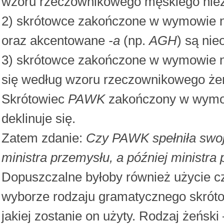
wzoru rzeczownikowego męskiego nie
2) skrótowce zakończone w wymowie 
oraz akcentowane
-a
(np.
AGH
) są ni
3) skrótowce zakończone w wymowie 
się według wzoru rzeczownikowego że
Skrótowiec
PAWK
zakończony w wymo
deklinuje się.
Zatem zdanie:
Czy PAWK spełniła swoj
ministra przemysłu, a później ministra
Dopuszczalne byłoby również użycie c
wyborze rodzaju gramatycznego skró
jakiej zostanie on użyty. Rodzaj żeński