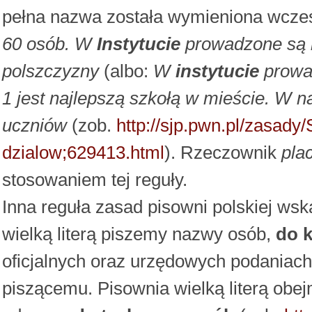
pełna nazwa została wymieniona wcześ
60 osób. W
Instytucie
prowadzone są 
polszczyzny
(albo:
W
instytucie
prowad
1 jest najlepszą szkołą w mieście. W 
uczniów
(zob.
http://sjp.pwn.pl/zasady/
dzialow;629413.html
). Rzeczownik
pla
stosowaniem tej reguły.
Inna reguła zasad pisowni polskiej ws
wielką literą piszemy nazwy osób,
do 
oficjalnych oraz urzędowych podaniach,
piszącemu. Pisownia wielką literą obejm