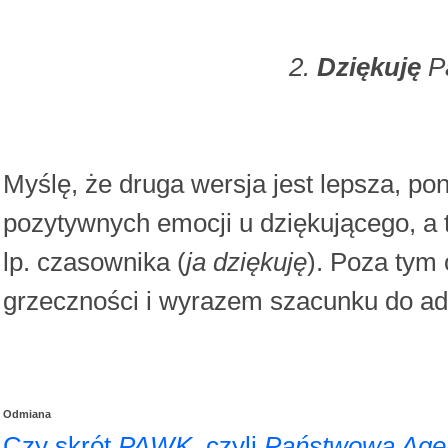
2.
Dziękuję
Pa
Myślę, że druga wersja jest lepsza, po
pozytywnych emocji u dziękującego, a t
lp. czasownika (
ja dziękuję
). Poza tym
grzeczności i wyrazem szacunku do ad
Odmiana
Czy skrót
PAWK
, czyli
Państwowa Age