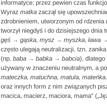
informatyce; przez pewien czas funkcjo
Wyraz
matka
zaczął się upowszechnia
zdrobnieniem, utworzonym od rdzenia
tworzył niegdyś i do dzisiejszego dnia
gęś → gąska, mysz → myszka, ława 
często ulegają neutralizacji, tzn. zani
(np.
baba → babka → babcia
), dlateg
używany w znaczeniu neutralnym, a poj
mateczka, matuchna, matula, mateńka
oraz innych form z nim związanych pis
macica, macierz, maciora, mama” („Języ