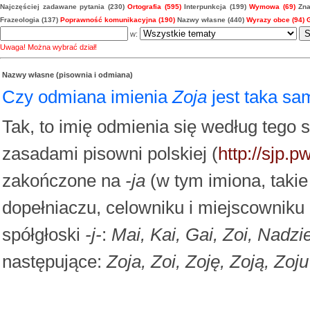
Najczęściej zadawane pytania (230)
Ortografia (595)
Interpunkcja (199)
Wymowa (69)
Zna
Frazeologia (137)
Poprawność komunikacyjna (190)
Nazwy własne (440)
Wyrazy obce (94)
w:
Uwaga! Można wybrać dział!
Nazwy własne (pisownia i odmiana)
Czy odmiana imienia
Zoja
jest taka sa
Tak, to imię odmienia się według teg
zasadami pisowni polskiej (
http://sjp.
zakończone na
-ja
(w tym imiona, takie
dopełniaczu, celowniku i miejscowniku
spółgłoski
-j-
:
Mai, Kai, Gai, Zoi, Nadzie
następujące:
Zoja, Zoi, Zoję, Zoją, Zoju