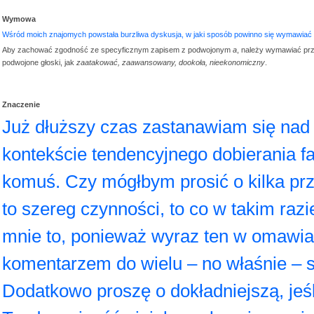
Wymowa
Wśród moich znajomych powstała burzliwa dyskusja, w jaki sposób powinno się wymawiać b
Aby zachować zgodność ze specyficznym zapisem z podwojonym
a
, należy wymawiać prz
podwojone głoski, jak
zaatakować, zaawansowany, dookoła, nieekonomiczny
.
Znaczenie
Już dłuższy czas zastanawiam się na
kontekście tendencyjnego dobierania f
komuś. Czy mógłbym prosić o kilka p
to szereg czynności, to co w takim ra
mnie to, ponieważ wyraz ten w omawia
komentarzem do wielu – no właśnie – s
Dodatkowo proszę o dokładniejszą, jeśli