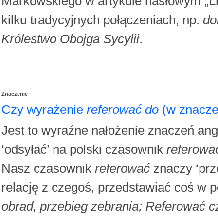
Markowskiego w artykule hasłowym „Lic
kilku tradycyjnych połączeniach, np.
do
Królestwo Obojga Sycylii
.
Znaczenie
Czy wyrażenie
referować do
(w znaczen
Jest to wyraźne nałożenie znaczeń ang
‘odsyłać’ na polski czasownik
referowa
Nasz czasownik
referować
znaczy ‘prz
relację z czegoś, przedstawiać coś w po
obrad, przebieg zebrania; Referować 