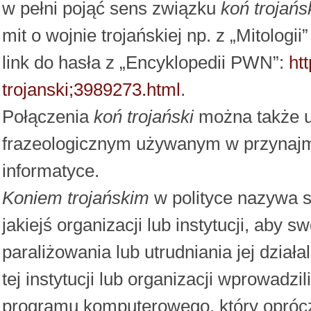
w pełni pojąć sens związku
koń trojańs
mit o wojnie trojańskiej np. z „Mitolo
link do hasła z „Encyklopedii PWN”:
ht
trojanski;3989273.html
.
Połączenia
koń trojański
można także u
frazeologicznym używanym w przynajmni
informatyce.
Koniem trojańskim
w polityce nazywa s
jakiejś organizacji lub instytucji, aby
paraliżowania lub utrudniania jej działa
tej instytucji lub organizacji wprowadzil
programu komputerowego, który oprócz