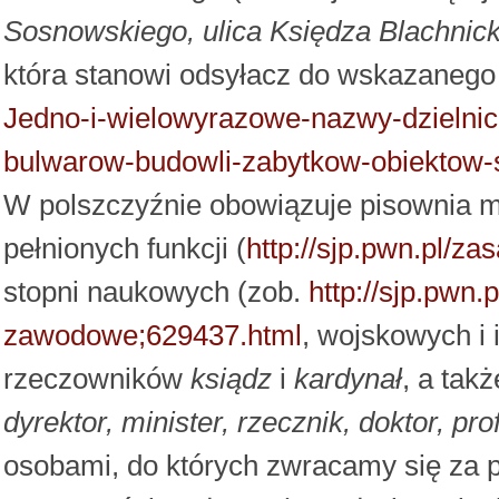
Sosnowskiego, ulica Księdza Blachnic
która stanowi odsyłacz do wskazanego
Jedno-i-wielowyrazowe-nazwy-dzielni
bulwarow-budowli-zabytkow-obiektow-
W polszczyźnie obowiązuje pisownia ma
pełnionych funkcji (
http://sjp.pwn.pl/z
stopni naukowych (zob.
http://sjp.pwn.
zawodowe;629437.html
, wojskowych i
rzeczowników
ksiądz
i
kardynał
, a tak
dyrektor, minister, rzecznik, doktor, pro
osobami, do których zwracamy się za 