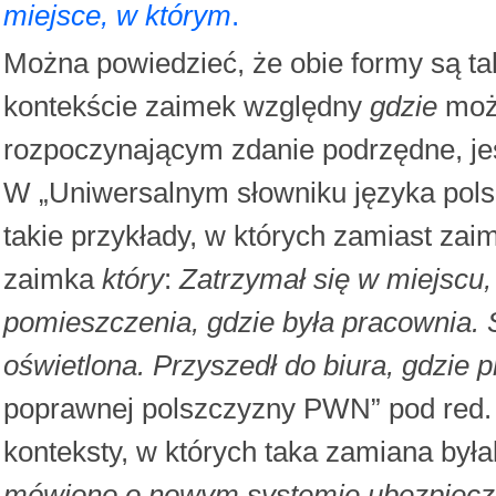
miejsce, w którym
.
Można powiedzieć, że obie formy są t
kontekście zaimek względny
gdzie
moż
rozpoczynającym zdanie podrzędne, jeś
W „Uniwersalnym słowniku języka polsk
takie przykłady, w których zamiast za
zaimka
który
:
Zatrzymał się w miejscu, 
pomieszczenia, gdzie była pracownia. Sa
oświetlona. Przyszedł do biura, gdzie p
poprawnej polszczyzny PWN” pod red.
konteksty, w których taka zamiana był
mówiono o nowym systemie ubezpieczeń