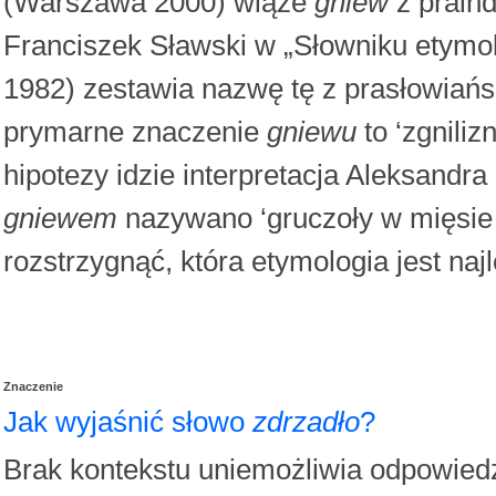
(Warszawa 2000) wiąże
gniew
z prain
Franciszek Sławski w „Słowniku etymo
1982) zestawia nazwę tę z prasłowiań
prymarne znaczenie
gniewu
to ‘zgniliz
hipotezy idzie interpretacja Aleksandr
gniewem
nazywano ‘gruczoły w mięsie 
rozstrzygnąć, która etymologia jest naj
Znaczenie
Jak wyjaśnić słowo
zdrzadło
?
Brak kontekstu uniemożliwia odpowied