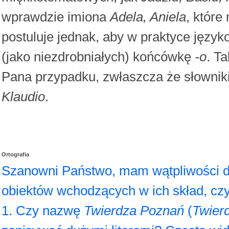
wprawdzie imiona
Adela, Aniela
, które
postuluje jednak, aby w praktyce języ
(jako niezdrobniałych) końcówkę
-o
. T
Pana przypadku, zwłaszcza że słowniki
Klaudio
.
Ortografia
Szanowni Państwo, mam wątpliwości dot
obiektów wchodzących w ich skład, czyli
1. Czy nazwę
Twierdza Poznań
(
Twier