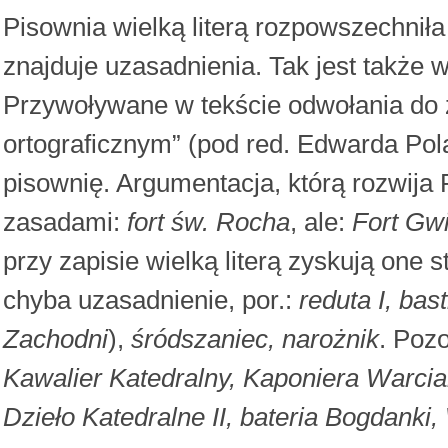
Pisownia wielką literą rozpowszechniła
znajduje uzasadnienia. Tak jest także
Przywoływane w tekście odwołania do
ortograficznym” (pod red. Edwarda Pol
pisownię. Argumentacja, którą rozwija 
zasadami:
fort św. Rocha
, ale:
Fort Gwi
przy zapisie wielką literą zyskują one
chyba uzasadnienie, por.:
reduta I, bas
Zachodni
),
śródszaniec, narożnik
. Pozo
Kawalier Katedralny, Kaponiera Warci
Dzieło Katedralne II, bateria Bogdanki,