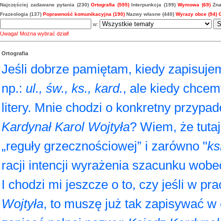
Najczęściej zadawane pytania (230)
Ortografia (595)
Interpunkcja (199)
Wymowa (69)
Zna
Frazeologia (137)
Poprawność komunikacyjna (190)
Nazwy własne (440)
Wyrazy obce (94)
w:
Uwaga! Można wybrać dział!
Ortografia
Jeśli dobrze pamiętam, kiedy zapisujem
np.:
ul., św., ks., kard.
, ale kiedy chce
litery. Mnie chodzi o konkretny przypa
Kardynał Karol Wojtyła
? Wiem, że tuta
„reguły grzecznościowej” i zarówno "
ks
racji intencji wyrażenia szacunku wobe
I chodzi mi jeszcze o to, czy jeśli w p
Wojtyła
, to muszę już tak zapisywać w 