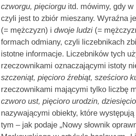
czworgu, pięciorgu
itd. mówimy, gdy w g
czyli jest to zbiór mieszany. Wyraźna 
(= mężczyzn) i
dwoje ludzi
(= mężczyzn
formach odmiany, czyli liczebnikach z
istotne informacje. Liczebników tych u
rzeczownikami oznaczającymi istoty ni
szczeniąt, pięcioro źrebiąt, sześcioro 
rzeczownikami mającymi tylko liczbę m
czworo ust, pięcioro urodzin, dziesięci
nazywającymi obiekty, które występują
tym – jak podaje „Nowy słownik opraw