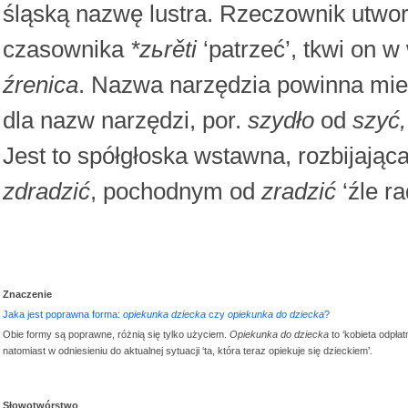
śląską nazwę lustra. Rzeczownik utwor
czasownika
*zьrěti
‘patrzeć’, tkwi on 
źrenica
. Nazwa narzędzia powinna mi
dla nazw narzędzi, por.
szydło
od
szyć
Jest to spółgłoska wstawna, rozbijają
zdradzić
, pochodnym od
zradzić
‘źle ra
Znaczenie
Jaka jest poprawna forma:
opiekunka dziecka
czy
opiekunka do dziecka
?
Obie formy są poprawne, różnią się tylko użyciem.
Opiekunka do dziecka
to ‘kobieta odpła
natomiast w odniesieniu do aktualnej sytuacji ‘ta, która teraz opiekuje się dzieckiem’.
Słowotwórstwo