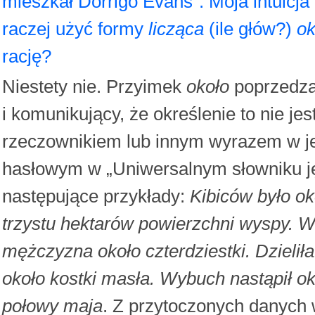
mieszkał Dorrigo Evans”. Moja intuicja
raczej użyć formy
licząca
(ile głów?)
ok
rację?
Niestety nie. Przyimek
około
poprzedzaj
i komunikujący, że określenie to nie jes
rzeczownikiem lub innym wyrazem w jeg
hasłowym w „Uniwersalnym słowniku ję
następujące przykłady:
Kibiców było ok
trzystu hektarów powierzchni wyspy. Wr
mężczyzna około czterdziestki. Dzielił
około kostki masła. Wybuch nastąpił ok
połowy maja
. Z przytoczonych danych w