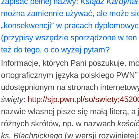
zapisać pełnej nazwy:
Ksiądz Kardynał
można zamiennie używać, ale może się 
„konsekwencji” w pracach dyplomowych,
(przypisy wszędzie sporządzone w ten 
też do tego, o co wyżej pytam?
Informacje, których Pani poszukuje, m
ortograficznym języka polskiego PWN”
udostępnionym na stronach internetow
święty
:
http://sjp.pwn.pl/so/swiety;452
nazwie własnej pisze się małą literą, a
różnych skrótów, np. w nazwach
kośció
ks. Blachnickiego
(w wersji rozwiniętej