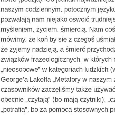
naszym codziennym, potocznym języku, 
pozwalają nam niejako oswoić trudniej
myśleniem, życiem, śmiercią. Nam coś 
mówimy, że koń by się z czegoś uśmiał
że żyjemy nadzieją, a śmierć przychodz
związków frazeologicznych, w których 
„nieosobowe” w kategoriach ludzkich (
George’a Lakoffa „Metafory w naszym ż
czasowników zaczęliśmy także używać
obecnie „czytają” (bo mają czytniki), „c
„potrafią”, bo za pomocą stosownych 