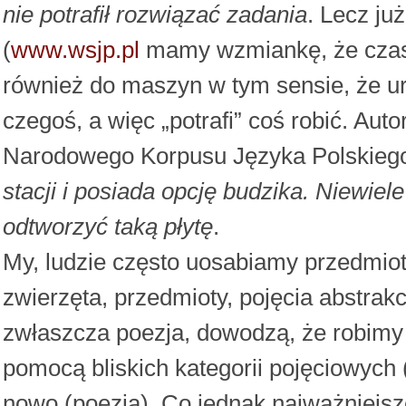
nie potrafił rozwiązać zadania
. Lecz ju
(
www.wsjp.pl
mamy wzmiankę, że czaso
również do maszyn w tym sensie, że ur
czegoś, a więc „potrafi” coś robić. Aut
Narodowego Korpusu Języka Polskieg
stacji i posiada opcję budzika. Niewiel
odtworzyć taką płytę
.
My, ludzie często uosabiamy przedmiot
zwierzęta, przedmioty, pojęcia abstrakcy
zwłaszcza poezja, dowodzą, że robimy t
pomocą bliskich kategorii pojęciowych 
nowo (poezja). Co jednak najważniejsz