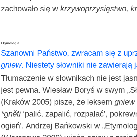
zachowało się w
krzywoprzysięstwo, k
Etymologia
Szanowni Państwo, zwracam się z uprz
gniew
. Niestety słowniki nie zawierają
Tłumaczenie w słownikach nie jest ja
jest pewna. Wiesław Boryś w swym „Sł
(Kraków 2005) pisze, że leksem
gniew
*gnӗti
‘palić, zapalić, rozpalać’, pokre
ogień’. Andrzej Bańkowski w „Etymolog