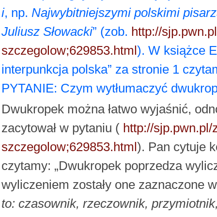
i
, np.
Najwybitniejszymi polskimi pisa
Juliusz Słowacki
” (zob.
http://sjp.pwn.
szczegolow;629853.html
). W książce 
interpunkcja polska” za stronie 1 czyt
PYTANIE: Czym wytłumaczyć dwukrope
Dwukropek można łatwo wyjaśnić, odnos
zacytował w pytaniu (
http://sjp.pwn.p
szczegolow;629853.html
). Pan cytuje 
czytamy: „Dwukropek poprzedza wylicz
wyliczeniem zostały one zaznaczone w 
to: czasownik, rzeczownik, przymiotnik,