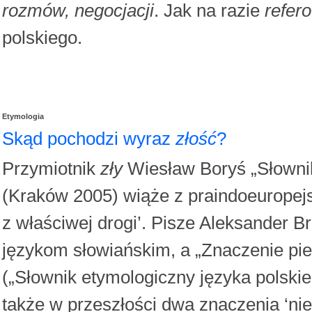
rozmów, negocjacji
. Jak na razie
refer
polskiego.
Etymologia
Skąd pochodzi wyraz
złość
?
Przymiotnik
zły
Wiesław Boryś „Słownik
(Kraków 2005) wiąże z praindoeurope
z właściwej drogi’. Pisze Aleksander B
językom słowiańskim, a „Znaczenie pi
(„Słownik etymologiczny języka polski
także w przeszłości dwa znaczenia ‘niep