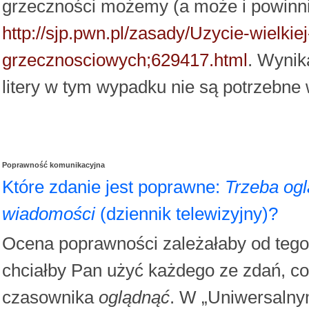
grzeczności możemy (a może i powinniśm
http://sjp.pwn.pl/zasady/Uzycie-wielkie
grzecznosciowych;629417.html
. Wynik
litery w tym wypadku nie są potrzebne
Poprawność komunikacyjna
Które zdanie jest poprawne:
Trzeba og
wiadomości
(dziennik telewizyjny)?
Ocena poprawności zależałaby od tego, 
chciałby Pan użyć każdego ze zdań, co
czasownika
oglądnąć
. W „Uniwersalnym