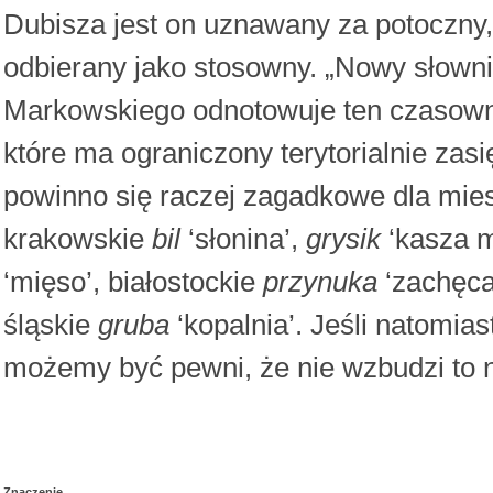
Dubisza jest on uznawany za potoczny, 
odbierany jako stosowny. „Nowy słown
Markowskiego odnotowuje ten czasownik
które ma ograniczony terytorialnie za
powinno się raczej zagadkowe dla mies
krakowskie
bil
‘słonina’,
grysik
‘kasza 
‘mięso’, białostockie
przynuka
‘zachęca
śląskie
gruba
‘kopalnia’. Jeśli natomia
możemy być pewni, że nie wzbudzi to 
Znaczenie