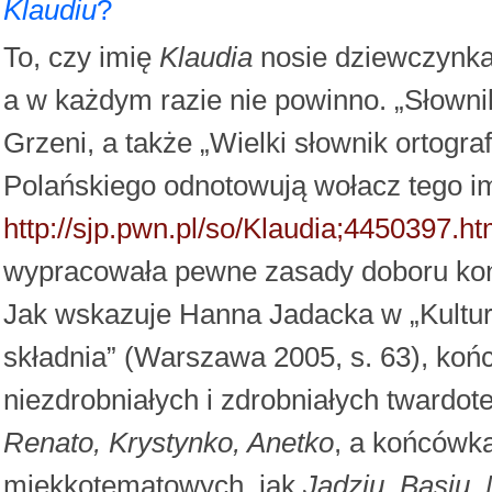
Klaudiu
?
To, czy imię
Klaudia
nosie dziewczynka,
a w każdym razie nie powinno. „Słowni
Grzeni, a także „Wielki słownik ortogr
Polańskiego odnotowują wołacz tego i
http://sjp.pwn.pl/so/Klaudia;4450397.ht
wypracowała pewne zasady doboru k
Jak wskazuje Hanna Jadacka w „Kulturz
składnia” (Warszawa 2005, s. 63), ko
niezdrobniałych i zdrobniałych twardo
Renato, Krystynko, Anetko
, a końcówk
miękkotematowych, jak
Jadziu, Basiu,