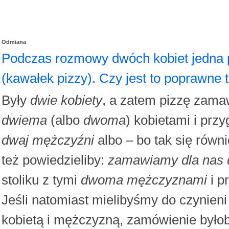
Odmiana
Podczas rozmowy dwóch kobiet jedna p
(kawałek pizzy). Czy jest to poprawne 
Były
dwie kobiety
, a zatem pizzę zama
dwiema
(albo
dwoma
) kobietami i przy
dwaj mężczyźni
albo – bo tak się równ
też powiedzieliby:
zamawiamy dla nas
stoliku z tymi
dwoma mężczyznami
i p
Jeśli natomiast mielibyśmy do czynieni
kobietą i mężczyzną, zamówienie było