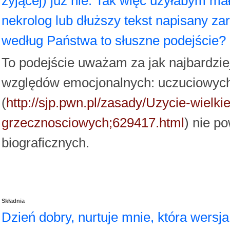
żyjącej) już nie. Tak więc użyłabym małe
nekrolog lub dłuższy tekst napisany za
według Państwa to słuszne podejście?
To podejście uważam za jak najbardziej
względów emocjonalnych: uczuciowych
(
http://sjp.pwn.pl/zasady/Uzycie-wielki
grzecznosciowych;629417.html
) nie p
biograficznych.
Składnia
Dzień dobry, nurtuje mnie, która wersj