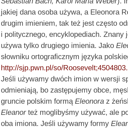
Sebastian Bach, Karol Maria Weber
). 
jakiej dana osoba używa, a Eleonora R
drugim imieniem, tak też jest często
i politycznego, encyklopediach. Znany 
używa tylko drugiego imienia. Jako
Ele
słowniku ortograficznym języka polski
http://sjp.pwn.pl/so/Roosevelt;4504803
Jeśli używamy dwóch imion w wersji sp
odmieniają, bo zastępujemy obce, mę
gruncie polskim formą
Eleonora
z żeńs
Eleanor
też moglibyśmy używać, ale po
oba imiona. Jeśli używamy formy
Elea