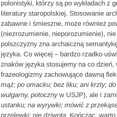
polonistyki, którzy są po wykładach z g
literatury staropolskiej. Stosowanie 
zabawne i śmieszne, może również po
(niezrozumienie, nieporozumienie), n
polszczyzny zna archaiczną semantykę
języka. Co więcej – bardzo rzadko uśw
znaków języka stosujemy na co dzień,
frazeologizmy zachowujące dawną fleks
mąż; po omacku; bez liku; ani krzty; d
wulgarny, potoczny
w USJP), ale i zam
ustanku; na wyrywki; mówić z przekąse
przelewki; nie dziwota
. Kończąc, warto