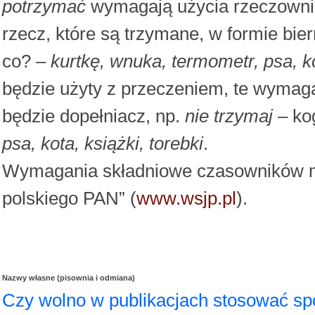
potrzymać
wymagają użycia rzeczownik
rzecz, które są trzymane, w formie bi
co? –
kurtkę, wnuka, termometr, psa, k
będzie użyty z przeczeniem, te wymaga
będzie dopełniacz, np.
nie trzymaj
– ko
psa, kota, książki, torebki
.
Wymagania składniowe czasowników mo
polskiego PAN” (
www.wsjp.pl
).
Nazwy własne (pisownia i odmiana)
Czy wolno w publikacjach stosować sp