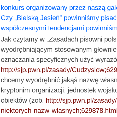
konkurs organizowany przez naszą gale
Czy „Bielską Jesień” powinniśmy pisać
współczesnymi tendencjami powinniś
Jak czytamy w „Zasadach pisowni polsk
wyodrębniającym stosowanym głownie 
oznaczania specyficznych użyć wyrazów
http://sjp.pwn.pl/zasady/Cudzyslow;62
chcemy wyodrębnić jakąś nazwę własn
kryptonim organizacji, jednostek wojsk
obiektów (zob.
http://sjp.pwn.pl/zasa
niektorych-nazw-wlasnych;629878.htm