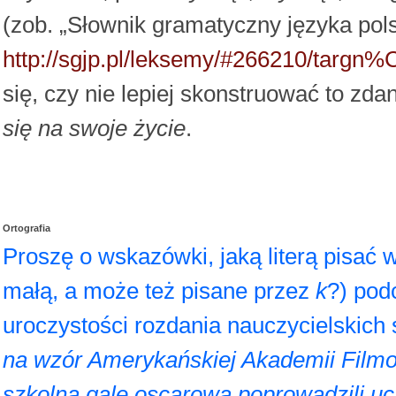
(zob. „Słownik gramatyczny języka pols
http://sgjp.pl/leksemy/#266210/tar
się, czy nie lepiej skonstruować to zda
się na swoje życie
.
Ortografia
Proszę o wskazówki, jaką literą pisać
małą, a może też pisane przez
k
?) pod
uroczystości rozdania nauczycielskich 
na wzór Amerykańskiej Akademii Filmo
szkolną galę oscarową poprowadzili uc