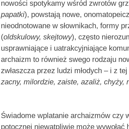
nowości spotykamy wśród zwrotów grz
papatki
), powstają nowe, onomatopeicz
nieodnotowane w słownikach, formy p
(
oldskulowy, skejtowy
), często nierozu
usprawniające i uatrakcyjniające kom
archaizm to również swego rodzaju no
zwłaszcza przez ludzi młodych – i z te
zacny, milordzie, zaiste, azaliż, chyży
Świadome wplatanie archaizmów czy w
potocznej niewątpliwie może wywołać h