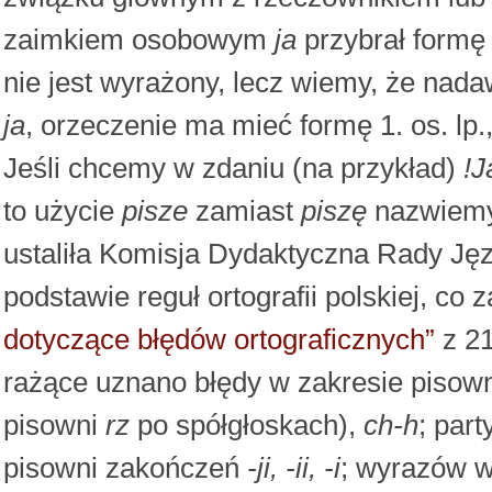
zaimkiem osobowym
ja
przybrał formę 3
nie jest wyrażony, lecz wiemy, że nad
ja
, orzeczenie ma mieć formę 1. os. lp.
Jeśli chcemy w zdaniu (na przykład)
!J
to użycie
pisze
zamiast
piszę
nazwiemy 
ustaliła Komisja Dydaktyczna Rady Jęz
podstawie reguł ortografii polskiej, co
dotyczące błędów ortograficznych”
z 21
rażące uznano błędy w zakresie pisow
pisowni
rz
po spółgłoskach),
ch-h
; par
pisowni zakończeń
-ji, -ii, -i
; wyrazów wi