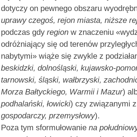
dotyczy on pewnego obszaru wyodrębnia
uprawy czegoś, rejon miasta, niższe re
podczas gdy
region
w znaczeniu «wydzi
odróżniający się od terenów przyległy
nabytymi» wiąże się zwykle z podziała
beskidzki, dolnośląski, kujawsko-pomors
tarnowski, śląski, wałbrzyski, zachodn
Morza Bałtyckiego, Warmii i Mazur
) al
podhalański, łowicki
) czy związanymi z 
gospodarczy, przemysłowy
).
Poza tym sformułowanie
na południow