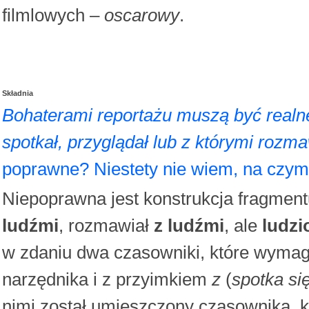
filmlowych –
oscarowy
.
Składnia
Bohaterami reportażu muszą być realne 
spotkał, przyglądał lub z którymi rozma
poprawne? Niestety nie wiem, na czy
Niepoprawna jest konstrukcja fragmentu 
ludźmi
, rozmawiał
z ludźmi
, ale
ludz
w zdaniu dwa czasowniki, które wymag
narzędnika i z przyimkiem
z
(
spotka si
nimi został umieszczony czasownika, 