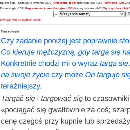
Najczęściej zadawane pytania (230)
Ortografia (595)
Interpunkcja (199)
Wymowa (69)
Zna
Frazeologia (137)
Poprawność komunikacyjna (190)
Nazwy własne (440)
Wyrazy obce (94)
w:
Uwaga! Można wybrać dział!
Frazeologia
Czy zadanie poniżej jest poprawnie s
Co kieruje mężczyzną, gdy targa się na
Konkretnie chodzi mi o wyraz
targa się
na swoje życie
czy może
On targuje si
teraźniejszy.
Targać się
i
targować się
to czasowniki
«pociągać się gwałtownie za coś; szar
cenę czegoś przy kupnie lub sprzedaży» 