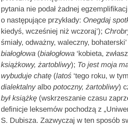
pytania nie podał żadnej egzemplifikac
o następujące przykłady:
Onegdaj spot
kiedyś, wcześniej niż wczoraj’);
Chrobr
śmiały, odważny, waleczny, bohaterski’
białogłowa
(
białogłowa
‘kobieta, zwłasz
książkowy, żartobliwy
);
To jest moja ma
wybuduje chatę
(
latoś
‘tego roku, w tym
dialektalny
albo
potoczny, żartobliwy
) 
był książkę
(wskrzeszanie czasu zaprze
definicje leksemów pochodzą z „Uniwer
S. Dubisza. Zazwyczaj w ten sposób s