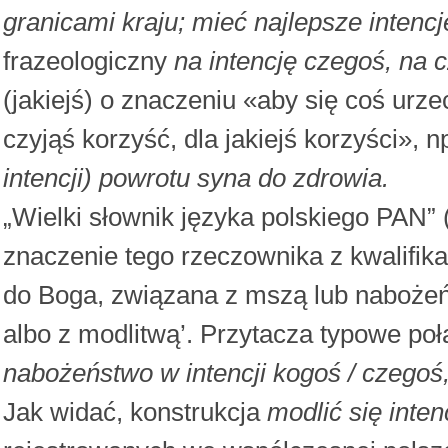
granicami kraju; mieć najlepsze intencje
frazeologiczny
na intencję czegoś, na 
(jakiejś) o znaczeniu «aby się coś urze
czyjąś korzyść, dla jakiejś korzyści», n
intencji) powrotu syna do zdrowia.
„Wielki słownik języka polskiego PAN” 
znaczenie tego rzeczownika z kwalifi
do Boga, związana z mszą lub naboże
albo z modlitwą’. Przytacza typowe po
nabożeństwo w intencji kogoś / czegoś, 
Jak widać, konstrukcja
modlić się inte