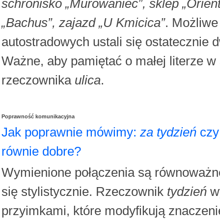
schronisko „Murowaniec”, sklep „Orient
„Bachus”, zajazd „U Kmicica”
. Możliwe
autostradowych ustali się ostatecznie
Ważne, aby pamiętać o małej literze w
rzeczownika
ulica
.
Poprawność komunikacyjna
Jak poprawnie mówimy:
za tydzień
cz
równie dobre?
Wymienione połączenia są równoważne
się stylistycznie. Rzeczownik
tydzień
wy
przyimkami, które modyfikują znaczeni