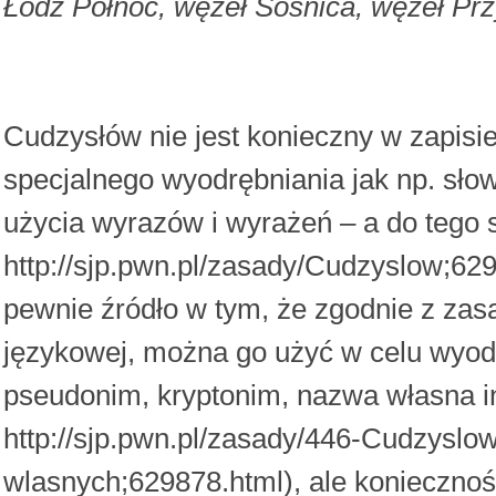
Łódź Północ, węzeł Sośnica, węzeł Prz
Cudzysłów nie jest konieczny w zapis
specjalnego wyodrębniania jak np. sło
użycia wyrazów i wyrażeń – a do tego 
http://sjp.pwn.pl/zasady/Cudzyslow;6
pewnie źródło w tym, że zgodnie z zas
językowej, można go użyć w celu wyodr
pseudonim, kryptonim, nazwa własna ins
http://sjp.pwn.pl/zasady/446-Cudzyslo
wlasnych;629878.html), ale koniecznoś