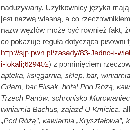
nadużywany. Użytkownicy języka mają 
jest nazwą własną, a co rzeczownikiem 
nazw węzłów może być również fakt, ż
co pokazuje reguła dotycząca pisowni t
http://sjp.pwn.pl/zasady/83-Jedno-i-w
i-lokali;629402
) z pominięciem rzeczo
apteka, księgarnia, sklep, bar, winiarni
Orłem, bar Flisak, hotel Pod Różą, kawi
Trzech Panów, schronisko Murowaniec, 
winiarnia Bachus, zajazd U Kmicica
, a
„Pod Różą”, kawiarnia „Kryształowa”, k