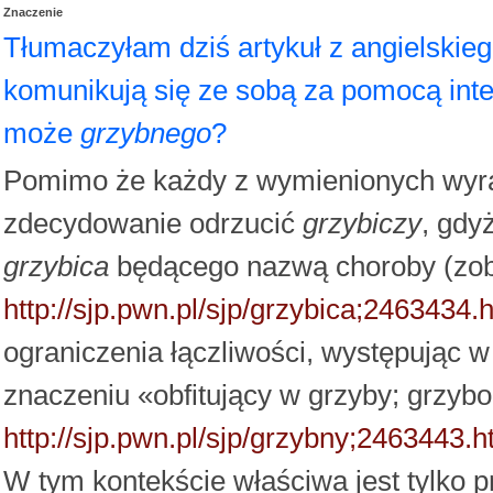
Znaczenie
Tłumaczyłam dziś artykuł z angielskiego
komunikują się ze sobą za pomocą inter
może
grzybnego
?
Pomimo że każdy z wymienionych wy
zdecydowanie odrzucić
grzybiczy
, gdy
grzybica
będącego nazwą choroby (zob
http://sjp.pwn.pl/sjp/grzybica;2463434.
ograniczenia łączliwości, występując 
znaczeniu «obfitujący w grzyby; grzybo
http://sjp.pwn.pl/sjp/grzybny;2463443.h
W tym kontekście właściwa jest tylko 