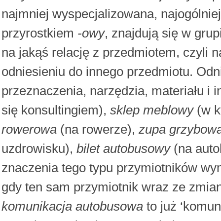
najmniej wyspecjalizowana, najogólniej
przyrostkiem
-owy
, znajdują się w gru
na jakąś relację z przedmiotem, czyli
odniesieniu do innego przedmiotu. Odni
przeznaczenia, narzędzia, materiału i in
się konsultingiem),
sklep meblowy
(w k
rowerowa
(na rowerze),
zupa grzybow
uzdrowisku),
bilet autobusowy
(na auto
znaczenia tego typu przymiotników wy
gdy ten sam przymiotnik wraz ze zmian
komunikacja autobusowa
to już ‘komun