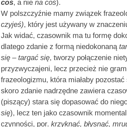
coś
, a nie
na coś
).
W polszczyźnie mamy związek frazeol
czyjeś)
, który jest używany w znaczen
Jak widać, czasownik ma tu formę dok
dlatego zdanie z formą niedokonaną
ta
się – targać się
, tworzy połączenie nie
przyzwyczajeni, lecz przecież nie gra
frazeologizmu, która miałaby pozosta
skoro zdanie nadrzędne zawiera czasow
(piszący) stara się dopasować do nie
się
), lecz ten jako czasownik momental
czynności, por.
krzyknąć, błysnąć, mr