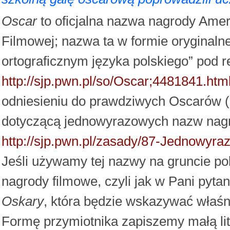
Oscar
to oficjalna nazwa nagrody Amer
Filmowej; nazwa ta w formie oryginaln
ortograficznym języka polskiego” pod r
http://sjp.pwn.pl/so/Oscar;4481841.htm
odniesieniu do prawdziwych Oscarów (z
dotyczącą jednowyrazowych nazw nagr
http://sjp.pwn.pl/zasady/87-Jednowyr
Jeśli używamy tej nazwy na gruncie po
nagrody filmowe, czyli jak w Pani pyt
Oskary
, która będzie wskazywać właśn
Formę przymiotnika zapiszemy małą li